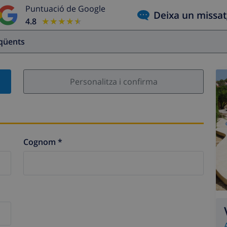
Puntuació de Google
Deixa un missa
4.8
★★★★★
★★★★★
eqüents
Personalitza i confirma
Cognom *