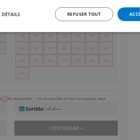
5
1
2
 DÉTAILS
REFUSER TOUT
ACC
2
3
4
5
6
7
8
9
9
10
11
12
13
14
15
16
6
17
18
19
20
21
22
23
24
25
26
27
28
29
30
31
a
No disponible
No és possible arribar en aquesta data
Sortida
:
--/--/----
CONTINUAR
»