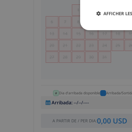
1
2
3
4
AFFICHER LES
6
7
8
9
10
11
1
13
14
15
16
17
18
1
20
21
22
23
24
25
2
27
28
29
30
31
Dia d'arribada disponible
Arribada/Sortid
Arribada
:
--/--/----
0,00 USD
A PARTIR DE
/
PER DIA
: