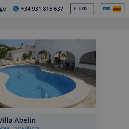
tge
+34 931 815 637
€
Villa Abelin
Altea
,
Costa Blanca