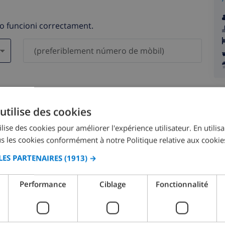
no funcioni correctament.
als no es compartiran amb tercers.
utilise des cookies
lise des cookies pour améliorer l'expérience utilisateur. En utilis
s les cookies conformément à notre Politique relative aux cookie
LES PARTENAIRES
(1913) →
agost 2026
Performance
Ciblage
Fonctionnalité
.
DL.
DT.
DC.
DJ.
DV.
DS.
DG.