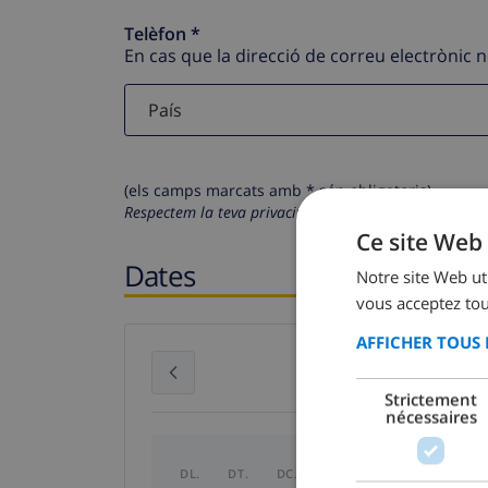
Telèfon *
En cas que la direcció de correu electrònic 
(els camps marcats amb * són obligatoris)
Respectem la teva privacitat. Les teves dades person
Ce site Web 
Dates
Notre site Web uti
vous acceptez tou
AFFICHER TOUS 
juliol 2026
Strictement
nécessaires
DL.
DT.
DC.
DJ.
DV.
DS.
DG