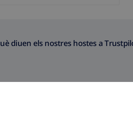
uè diuen els nostres hostes a Trustpil