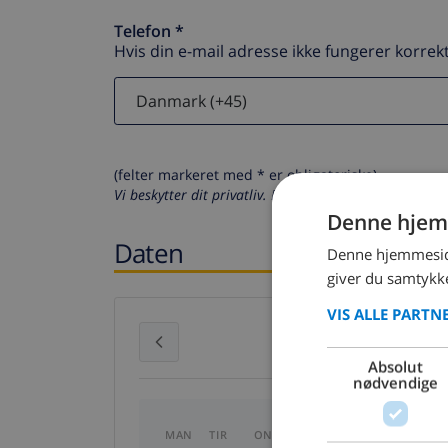
Telefon *
Hvis din e-mail adresse ikke fungerer korrekt
(felter markeret med * er obligatoriske)
Vi beskytter dit privatliv. Dine personlige oplysninger
Denne hjem
Daten
Denne hjemmeside
giver du samtykke
VIS ALLE PARTN
juli 2026
Absolut
nødvendige
MAN
TIR
ONS
TOR
FRE
LØR
S