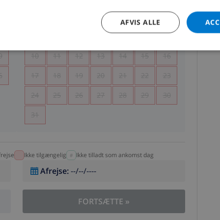
5
1
2
AFVIS ALLE
ACC
2
3
4
5
6
7
8
9
9
10
11
12
13
14
15
16
6
17
18
19
20
21
22
23
24
25
26
27
28
29
30
31
rejse
Ikke tilgængelig
Ikke tilladt som ankomst dag
Afrejse
:
--/--/----
FORTSÆTTE
»