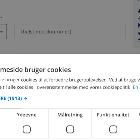
.
 vil aldrig blive delt med andre.
meside bruger cookies
 bruger cookies til at forbedre brugeroplevelsen. Ved at bruge
 til alle cookies i overensstemmelse med vores cookiepolitik.
En 
ERE
(1913) →
august 2026
Ydeevne
Målretning
Funktionalitet
ØN
MAN
TIR
ONS
TOR
FRE
LØR
SØN