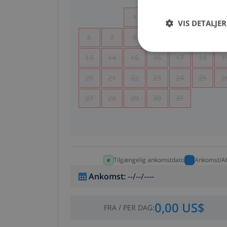
1
2
3
4
VIS DETALJER
6
7
8
9
10
11
1
13
14
15
16
17
18
1
20
21
22
23
24
25
2
27
28
29
30
31
Tilgængelig ankomstdato
Ankomst/Af
Ankomst
:
--/--/----
0,00 US$
FRA
/
PER DAG
: