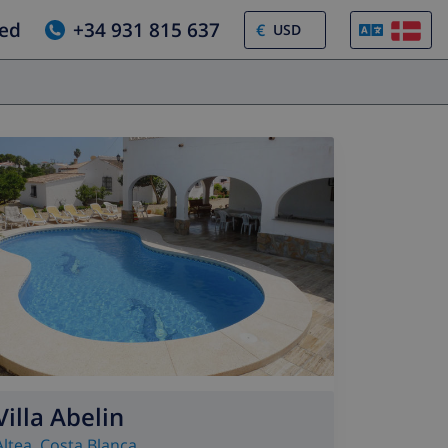
ed
+34 931 815 637
€
Villa Abelin
Altea
,
Costa Blanca