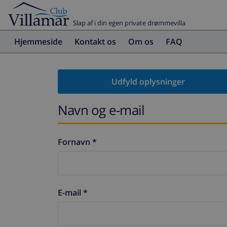
Slap af i din egen private drømmevilla
Hjemmeside
Kontakt os
Om os
FAQ
Udfyld oplysninger
Navn og e-mail
Fornavn *
E-mail *