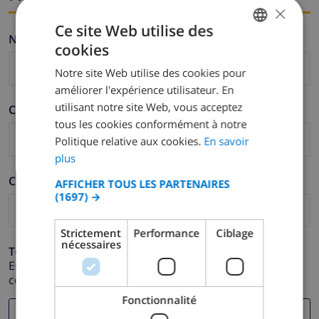
×
Ce site Web utilise des
Nom *
cookies
FRENCH
Notre site Web utilise des cookies pour
DUTCH
améliorer l'expérience utilisateur. En
FRENCH
utilisant notre site Web, vous acceptez
Cognom *
tous les cookies conformément à notre
SPANISH
Politique relative aux cookies.
En savoir
GERMAN
plus
CATALAN
Correu electrònic *
AFFICHER TOUS LES PARTENAIRES
(1697) →
ITALIAN
DANISH
Strictement
Performance
Ciblage
nécessaires
NORWEGIAN
Telèfon *
En cas que la direcció de correu electrònic no funcioni
correctament.
Fonctionnalité