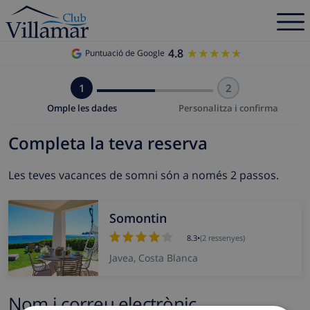
4.8
★★★★★
★★★★★
Puntuació de Google
1
2
Omple les dades
Personalitza i confirma
Completa la teva reserva
Les teves vacances de somni són a només 2 passos.
Somontin
8.3
•
(2 ressenyes)
Javea, Costa Blanca
Nom i correu electrònic