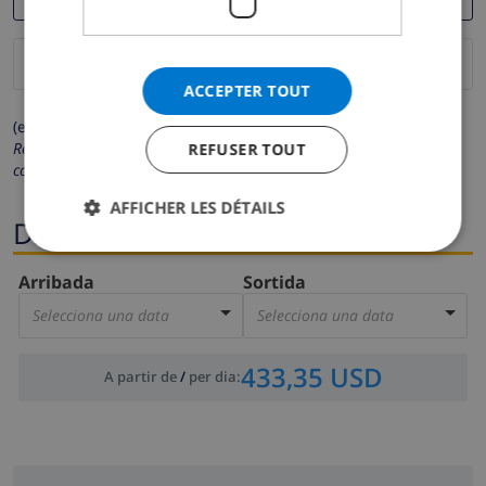
ACCEPTER TOUT
(els camps marcats amb * són obligatoris)
Respectem la teva privacitat. Les teves dades personals no es
REFUSER TOUT
compartiran amb tercers.
AFFICHER LES DÉTAILS
Dates
Arribada
Sortida
Selecciona una data
Selecciona una data
433,35 USD
A partir de
/
per dia
: