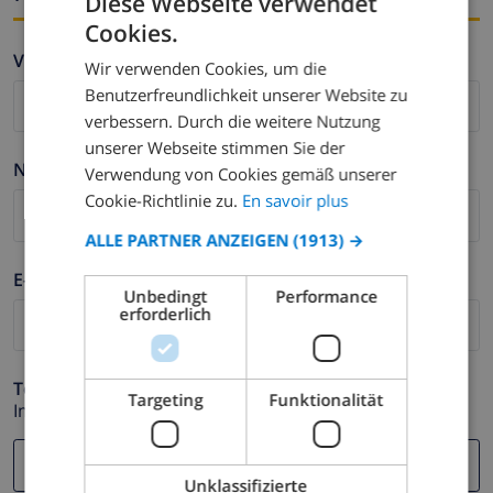
Diese Webseite verwendet
Cookies.
FRENCH
Vorname *
Wir verwenden Cookies, um die
DUTCH
Benutzerfreundlichkeit unserer Website zu
FRENCH
verbessern. Durch die weitere Nutzung
unserer Webseite stimmen Sie der
SPANISH
Nachname *
Verwendung von Cookies gemäß unserer
GERMAN
Cookie-Richtlinie zu.
En savoir plus
CATALAN
ALLE PARTNER ANZEIGEN
(1913) →
ITALIAN
E-mail *
Unbedingt
Performance
DANISH
erforderlich
NORWEGIAN
Telefonnummer *
Targeting
Funktionalität
Im Fall Ihre E-mail Adresse nicht korrekt funktioniert.
Unklassifizierte