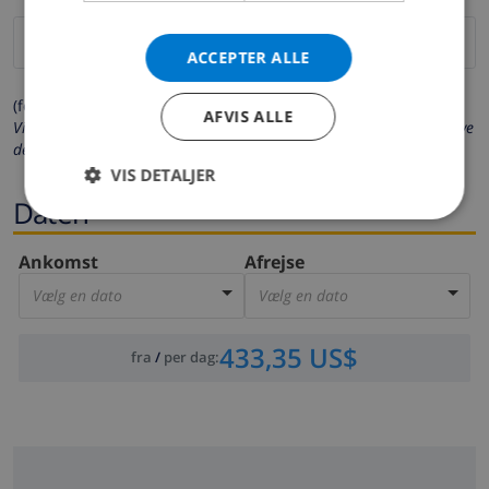
ACCEPTER ALLE
(felter markeret med * er obligatoriske)
AFVIS ALLE
Vi beskytter dit privatliv. Dine personlige oplysninger vil aldrig blive
delt med andre.
VIS DETALJER
Daten
Ankomst
Afrejse
Vælg en dato
Vælg en dato
433,35 US$
fra
/
per dag
: