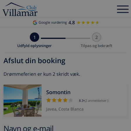
4.8
★★★★★
★★★★★
Google vurdering
1
2
Udfyld oplysninger
Tilpas og bekræft
Afslut din booking
Drømmeferien er kun 2 skridt væk.
Somontin
8.3
•
(2 anmeldelser )
Javea, Costa Blanca
Navn og e-mail