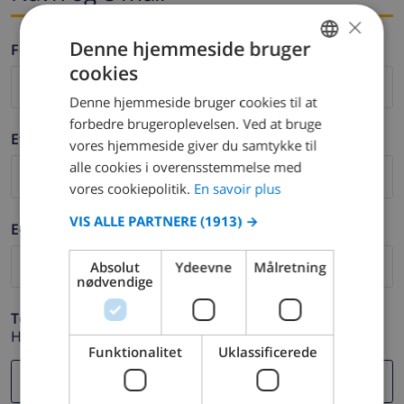
×
Denne hjemmeside bruger
Fornavn *
cookies
FRENCH
Denne hjemmeside bruger cookies til at
DUTCH
forbedre brugeroplevelsen. Ved at bruge
Efternavn *
FRENCH
vores hjemmeside giver du samtykke til
alle cookies i overensstemmelse med
SPANISH
vores cookiepolitik.
En savoir plus
GERMAN
VIS ALLE PARTNERE
(1913) →
E-mail *
CATALAN
ITALIAN
Absolut
Ydeevne
Målretning
nødvendige
DANISH
Telefon *
NORWEGIAN
Hvis din e-mail adresse ikke fungerer korrekt.
Funktionalitet
Uklassificerede