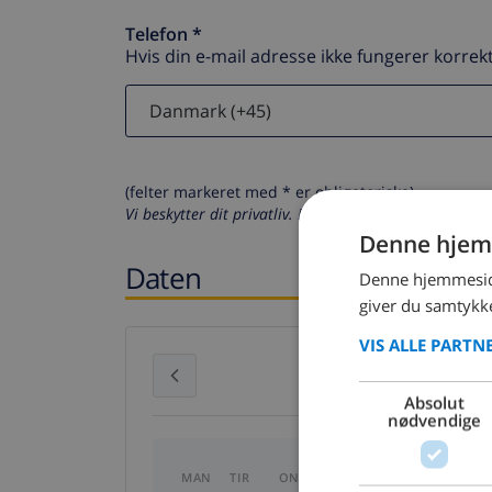
Telefon *
Hvis din e-mail adresse ikke fungerer korrekt
(felter markeret med * er obligatoriske)
Vi beskytter dit privatliv. Dine personlige oplysninger
Denne hjem
Daten
Denne hjemmeside
giver du samtykke
VIS ALLE PARTN
juli 2026
Absolut
nødvendige
MAN
TIR
ONS
TOR
FRE
LØR
S