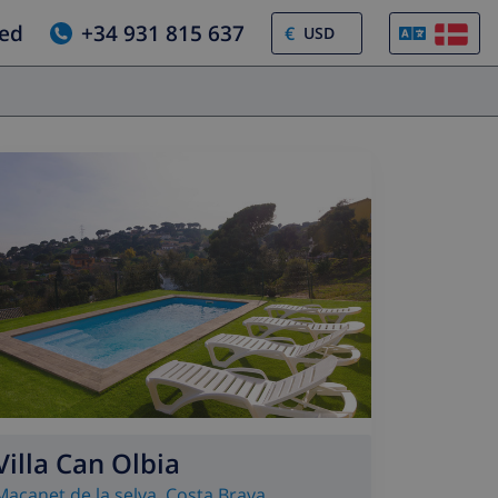
ed
+34 931 815 637
€
Villa Can Olbia
Macanet de la selva
,
Costa Brava