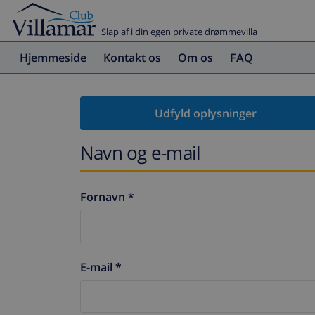
Slap af i din egen private drømmevilla
Hjemmeside
Kontakt os
Om os
FAQ
Udfyld oplysninger
Navn og e-mail
Fornavn *
E-mail *