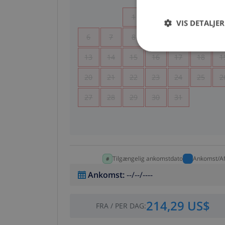
1
2
3
4
VIS DETALJER
6
7
8
9
10
11
1
13
14
15
16
17
18
1
20
21
22
23
24
25
2
27
28
29
30
31
Tilgængelig ankomstdato
Ankomst/Af
Ankomst
:
--/--/----
214,29 US$
FRA
/
PER DAG
: