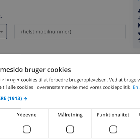
.
 vil aldrig blive delt med andre.
meside bruger cookies
 bruger cookies til at forbedre brugeroplevelsen. Ved at bruge
 til alle cookies i overensstemmelse med vores cookiepolitik.
En 
ERE
(1913) →
august 2026
Ydeevne
Målretning
Funktionalitet
ØN
MAN
TIR
ONS
TOR
FRE
LØR
SØN