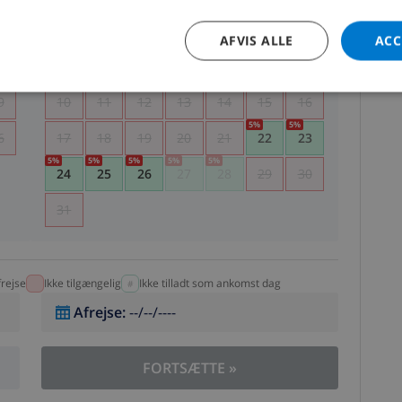
5
1
2
AFVIS ALLE
ACC
2
3
4
5
6
7
8
9
9
10
11
12
13
14
15
16
5
%
5
%
6
17
18
19
20
21
22
23
5
%
5
%
5
%
5
%
5
%
24
25
26
27
28
29
30
31
rejse
Ikke tilgængelig
Ikke tilladt som ankomst dag
Afrejse
:
--/--/----
FORTSÆTTE
»