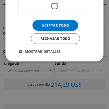
ACEPTAR TODO
( * Los campos marcados con un asterisco son obligatorios )
Respetamos su privacidad. Sus datos personales no serán
compartidos con ninguna otra persona o empresa.
RECHAZAR TODO
Fechas
MOSTRAR DETALLES
Llegada
Salida
Selecciona una fecha
Selecciona una fecha
214,29 US$
desde
/
por día
: