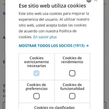
Ese sitio web utiliza cookies
Nombre *
Este sitio web usa cookies para mejorar la
FRENCH
experiencia del usuario. Al utilizar nuestro
DUTCH
sitio web, usted acepta todas las cookies
FRENCH
de acuerdo con nuestra Política de
cookies.
En savoir plus
Apellidos *
SPANISH
MOSTRAR TODOS LOS SOCIOS
(1913) →
GERMAN
CATALAN
Cookies
Cookies de
E-mail *
estrictamente
rendimiento
ITALIAN
necesarias
DANISH
NORWEGIAN
Cookies de
Cookies de
Teléfono *
preferencias
funcionalidad
En caso de que su dirección de e-mail no funcione
correctamente.
Cookies no clasificadas