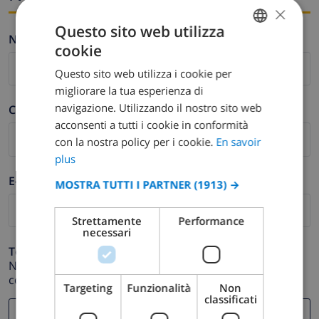
×
Questo sito web utilizza
Nome *
cookie
FRENCH
Questo sito web utilizza i cookie per
DUTCH
migliorare la tua esperienza di
FRENCH
navigazione. Utilizzando il nostro sito web
Cognome *
acconsenti a tutti i cookie in conformità
SPANISH
con la nostra policy per i cookie.
En savoir
GERMAN
plus
CATALAN
E-mail *
MOSTRA TUTTI I PARTNER
(1913) →
ITALIAN
Strettamente
Performance
DANISH
necessari
NORWEGIAN
Telefono *
Nel caso in cui il tuo indirizzo email non funzioni
correttamente.
Targeting
Funzionalità
Non
classificati