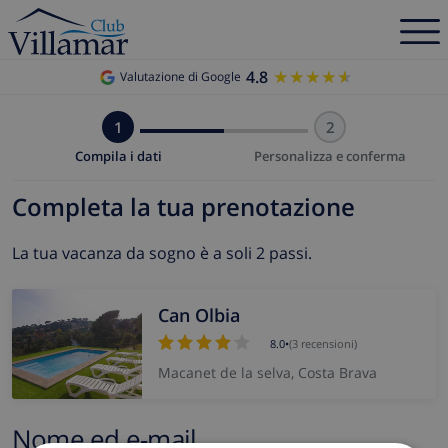
4.8
★★★★★
★★★★★
Valutazione di Google
1
2
Compila i dati
Personalizza e conferma
Completa la tua prenotazione
La tua vacanza da sogno è a soli 2 passi.
Can Olbia
8.0
•
(3 recensioni)
Macanet de la selva, Costa Brava
Nome ed e-mail