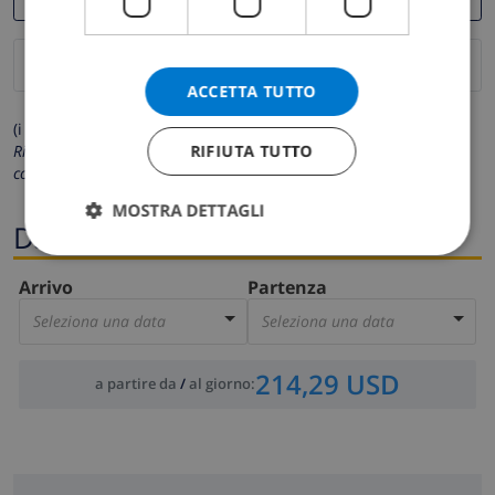
ACCETTA TUTTO
(i campi contrassegnati con * sono obbligatori)
RIFIUTA TUTTO
Rispettiamo la tua privacy. I tuoi dati personali non saranno mai
condivisi con gli altri.
MOSTRA DETTAGLI
Date
Arrivo
Partenza
Seleziona una data
Seleziona una data
214,29 USD
a partire da
/
al giorno
: