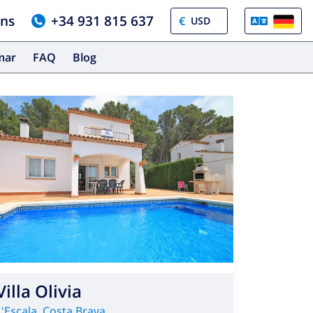
uns
+34 931 815 637
€
amar
FAQ
Blog
Villa Olivia
L'Escala
,
Costa Brava