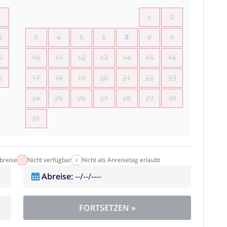
5
1
2
2
3
4
5
6
7
8
9
9
10
11
12
13
14
15
16
6
17
18
19
20
21
22
23
24
25
26
27
28
29
30
31
breise
Nicht verfügbar
Nicht als Anreisetag erlaubt
Abreise
:
--/--/----
FORTSETZEN
»