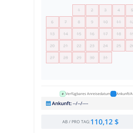
1
2
3
4
6
7
8
9
10
11
1
13
14
15
16
17
18
1
20
21
22
23
24
25
2
27
28
29
30
31
Verfügbares Anreisedatum
Ankunft/A
Ankunft
:
--/--/----
110,12 $
AB
/
PRO TAG
: