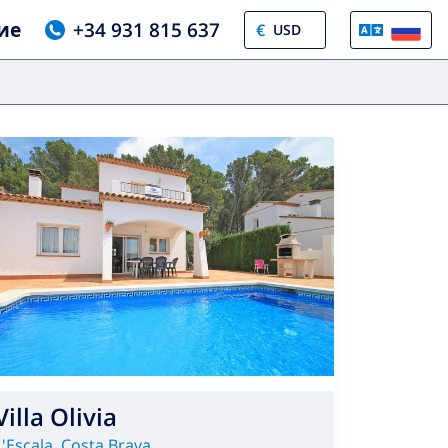
ие
+34 931 815 637
€
Villa Olivia
L'Escala
,
Costa Brava