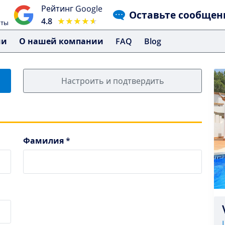
Рейтинг Google
Оставьте сообщен
4.8
★★★★★
★★★★★
чты
ми
О нашей компании
FAQ
Blog
Настроить и подтвердить
Фамилия *