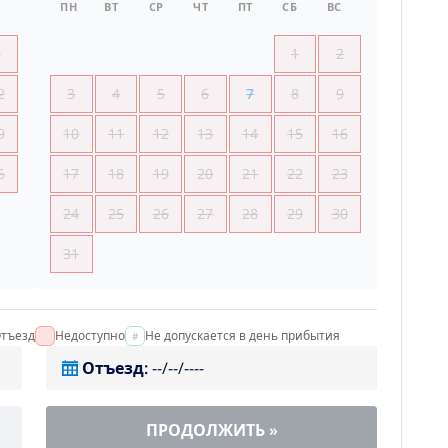
ПН
ВТ
СР
ЧТ
ПТ
СБ
ВС
5
1
2
2
3
4
5
6
7
8
9
9
10
11
12
13
14
15
16
6
17
18
19
20
21
22
23
24
25
26
27
28
29
30
31
тъезд
Недоступно
Не допускается в день прибытия
Отъезд
:
--/--/----
ПРОДОЛЖИТЬ
»