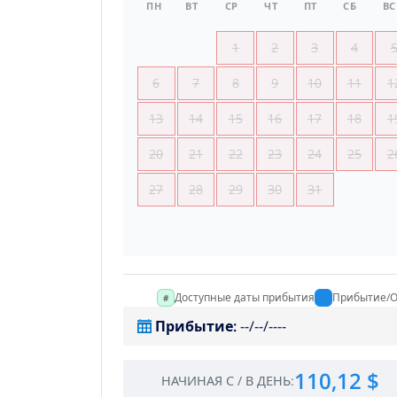
ПН
ВТ
СР
ЧТ
ПТ
СБ
ВС
1
2
3
4
6
7
8
9
10
11
1
13
14
15
16
17
18
1
20
21
22
23
24
25
2
27
28
29
30
31
Доступные даты прибытия
Прибытие/О
Прибытие
:
--/--/----
110,12 $
НАЧИНАЯ С
/
В ДЕНЬ
: