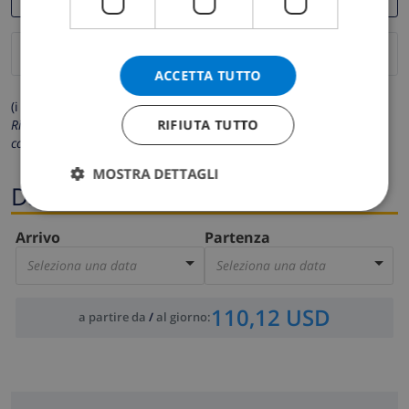
ACCETTA TUTTO
(i campi contrassegnati con * sono obbligatori)
RIFIUTA TUTTO
Rispettiamo la tua privacy. I tuoi dati personali non saranno mai
condivisi con gli altri.
MOSTRA DETTAGLI
Date
Arrivo
Partenza
Seleziona una data
Seleziona una data
110,12 USD
a partire da
/
al giorno
: