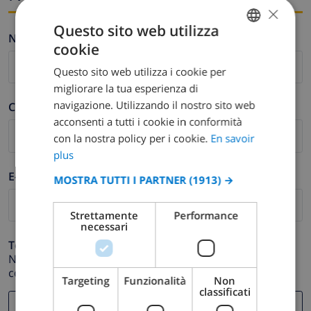
×
Questo sito web utilizza
Nome *
cookie
FRENCH
Questo sito web utilizza i cookie per
DUTCH
migliorare la tua esperienza di
FRENCH
navigazione. Utilizzando il nostro sito web
Cognome *
acconsenti a tutti i cookie in conformità
SPANISH
con la nostra policy per i cookie.
En savoir
GERMAN
plus
CATALAN
E-mail *
MOSTRA TUTTI I PARTNER
(1913) →
ITALIAN
Strettamente
Performance
DANISH
necessari
NORWEGIAN
Telefono *
Nel caso in cui il tuo indirizzo email non funzioni
correttamente.
Targeting
Funzionalità
Non
classificati