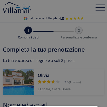
4.8
★★★★★
★★★★★
Valutazione di Google
1
2
Compila i dati
Personalizza e conferma
Completa la tua prenotazione
La tua vacanza da sogno è a soli 2 passi.
Olivia
7.0
•
(1 review)
L'Escala, Costa Brava
Nome ed e-mail