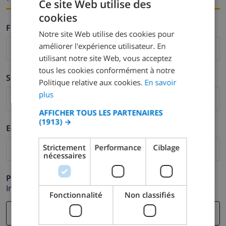
Ce site Web utilise des
cookies
FRENCH
Firstname *
Notre site Web utilise des cookies pour
DUTCH
améliorer l'expérience utilisateur. En
FRENCH
utilisant notre site Web, vous acceptez
tous les cookies conformément à notre
SPANISH
Surname *
Politique relative aux cookies.
En savoir
GERMAN
plus
CATALAN
AFFICHER TOUS LES PARTENAIRES
(1913) →
ITALIAN
E-mail *
DANISH
Strictement
Performance
Ciblage
nécessaires
NORWEGIAN
Phone *
In case your email address does not function correctly.
Fonctionnalité
Non classifiés