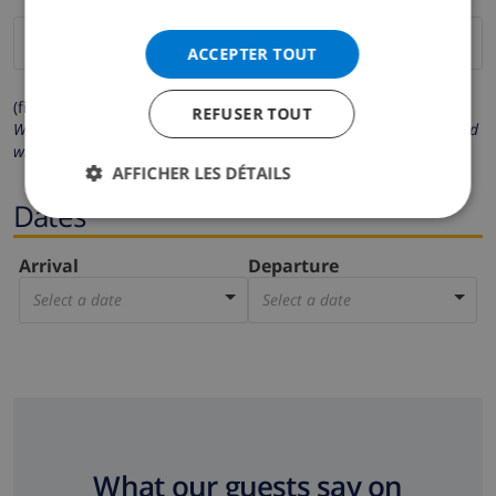
ACCEPTER TOUT
(fields marked with * are mandatory )
REFUSER TOUT
We respect your privacy. Your personal details will never be shared
with others.
AFFICHER LES DÉTAILS
Dates
Arrival
Departure
Select a date
Select a date
What our guests say on