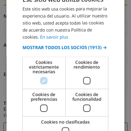
Este sitio web usa cookies para mejorar la
FRENCH
experiencia del usuario. Al utilizar nuestro
Nombre *
DUTCH
sitio web, usted acepta todas las cookies
FRENCH
de acuerdo con nuestra Política de
cookies.
En savoir plus
SPANISH
Apellidos *
MOSTRAR TODOS LOS SOCIOS
(1913) →
GERMAN
CATALAN
Cookies
Cookies de
estrictamente
rendimiento
ITALIAN
necesarias
E-mail *
DANISH
NORWEGIAN
Cookies de
Cookies de
preferencias
funcionalidad
Teléfono *
En caso de que su dirección de e-mail no funcione
correctamente.
Cookies no clasificadas