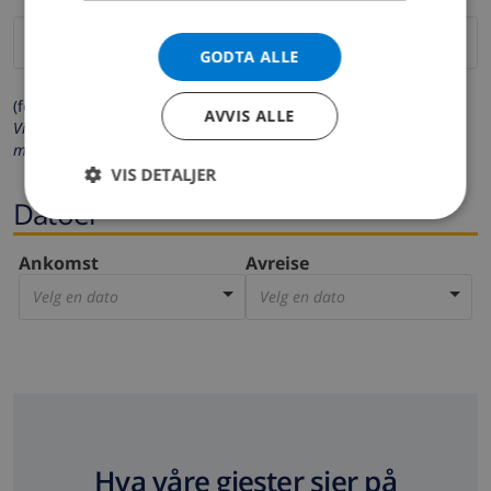
GODTA ALLE
(felter merket med * må fylles ut)
AVVIS ALLE
Vi respekterer ditt personvern. Dine personalia vil aldri bli delt
med andre.
VIS DETALJER
Datoer
Ankomst
Avreise
Velg en dato
Velg en dato
Hva våre gjester sier på