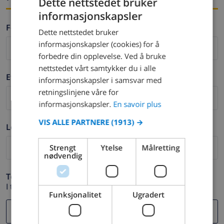
Dette nettstedet bruker
informasjonskapsler
FRENCH
Fornavn *
Dette nettstedet bruker
DUTCH
informasjonskapsler (cookies) for å
FRENCH
forbedre din opplevelse. Ved å bruke
nettstedet vårt samtykker du i alle
SPANISH
Etternavn *
informasjonskapsler i samsvar med
GERMAN
retningslinjene våre for
CATALAN
informasjonskapsler.
En savoir plus
ITALIAN
VIS ALLE PARTNERE
(1913) →
Logg ut *
DANISH
Strengt
Ytelse
Målretting
NORWEGIAN
nødvendig
Telefon *
I tilfelle din e-postadresse ikke fungerer.
Funksjonalitet
Ugradert