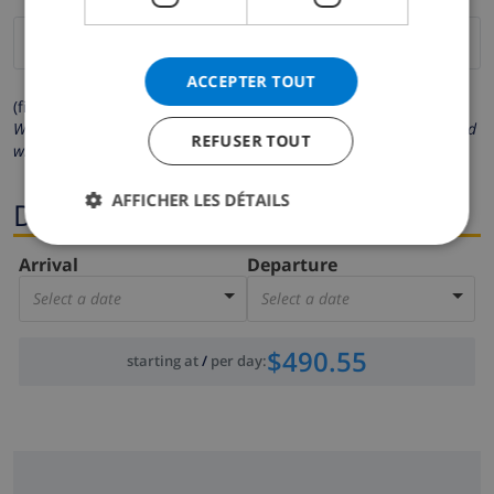
ACCEPTER TOUT
(fields marked with * are mandatory )
We respect your privacy. Your personal details will never be shared
REFUSER TOUT
with others.
AFFICHER LES DÉTAILS
Dates
Arrival
Departure
Select a date
Select a date
$490.55
starting at
/
per day
: