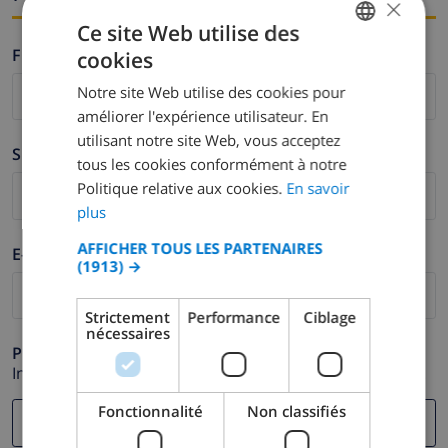
×
Ce site Web utilise des
Firstname *
cookies
FRENCH
Notre site Web utilise des cookies pour
DUTCH
améliorer l'expérience utilisateur. En
FRENCH
utilisant notre site Web, vous acceptez
Surname *
tous les cookies conformément à notre
SPANISH
Politique relative aux cookies.
En savoir
GERMAN
plus
CATALAN
AFFICHER TOUS LES PARTENAIRES
E-mail *
(1913) →
ITALIAN
DANISH
Strictement
Performance
Ciblage
nécessaires
NORWEGIAN
Phone *
In case your email address does not function correctly.
Fonctionnalité
Non classifiés