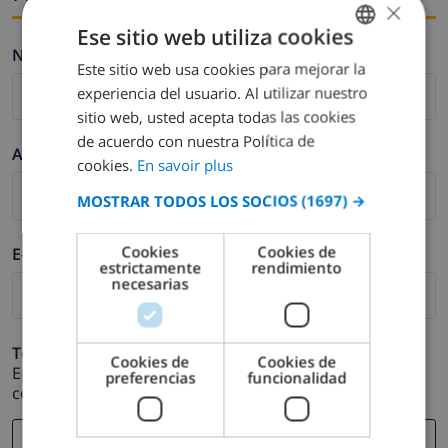
×
Ese sitio web utiliza cookies
Nombre *
Este sitio web usa cookies para mejorar la
FRENCH
experiencia del usuario. Al utilizar nuestro
DUTCH
sitio web, usted acepta todas las cookies
FRENCH
de acuerdo con nuestra Política de
Apellidos *
cookies.
En savoir plus
SPANISH
MOSTRAR TODOS LOS SOCIOS
(1697) →
GERMAN
CATALAN
Cookies
Cookies de
E-mail *
estrictamente
rendimiento
ITALIAN
necesarias
DANISH
NORWEGIAN
Teléfono *
Cookies de
Cookies de
En caso de que su dirección de e-mail no funcione
preferencias
funcionalidad
correctamente.