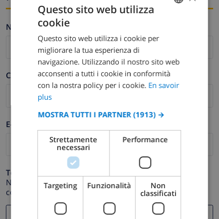
Questo sito web utilizza
cookie
FRENCH
Nome *
Questo sito web utilizza i cookie per
DUTCH
migliorare la tua esperienza di
FRENCH
navigazione. Utilizzando il nostro sito web
acconsenti a tutti i cookie in conformità
SPANISH
Cognome *
con la nostra policy per i cookie.
En savoir
GERMAN
plus
CATALAN
MOSTRA TUTTI I PARTNER
(1913) →
E-mail *
ITALIAN
Strettamente
Performance
DANISH
necessari
NORWEGIAN
Telefono *
Nel caso in cui il tuo indirizzo email non funzioni
Targeting
Funzionalità
Non
correttamente.
classificati