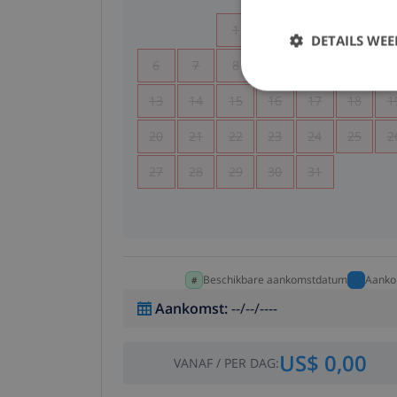
1
2
3
4
DETAILS WE
6
7
8
9
10
11
1
13
14
15
16
17
18
1
20
21
22
23
24
25
2
27
28
29
30
31
Beschikbare aankomstdatum
Aanko
Aankomst
:
--/--/----
US$ 0,00
VANAF
/
PER DAG
: