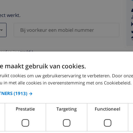
ect werkt.
worden ingevuld )
s worden nooit aan derden verstrekt.
e maakt gebruik van cookies.
ruikt cookies om uw gebruikerservaring te verbeteren. Door onze
 u in met alle cookies in overeenstemming met ons Cookiebeleid.
TNERS
(1913) →
augustus 2026
Prestatie
Targeting
Functioneel
.
MA.
DI.
WO.
DO.
VR.
ZA.
ZO.