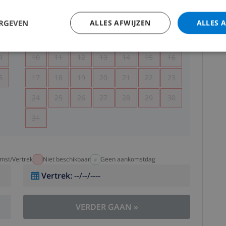
5
1
2
ERGEVEN
ALLES AFWIJZEN
ALLES 
2
3
4
5
6
7
8
9
9
10
11
12
13
14
15
16
6
17
18
19
20
21
22
23
24
25
26
27
28
29
30
31
mst/Vertrek
Niet beschikbaar
Geen aankomstdag
Vertrek
:
--/--/----
VERDER GAAN
»