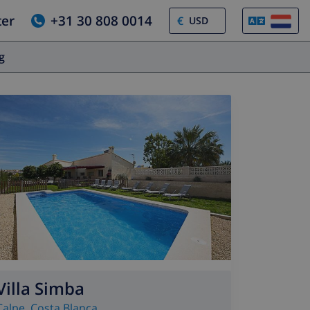
ter
+31 30 808 0014
€
og
Villa Simba
Calpe
,
Costa Blanca