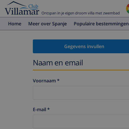
Ontspan in je eigen droom villa met zwembad
Home
Meer over Spanje
Populaire bestemmingen
Gegevens invullen
Naam en email
Voornaam *
E-mail *