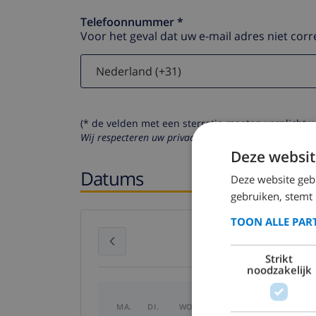
Telefoonnummer *
Voor het geval dat uw e-mail adres niet corr
(* de velden met een sterretje moeten verplicht 
Wij respecteren uw privacy. Uw persoonlijke gegeven
Deze websit
Datums
Deze website geb
gebruiken, stemt
TOON ALLE PAR
juli 2026
Strikt
noodzakelijk
MA.
DI.
WO.
DO.
VR.
ZA.
ZO