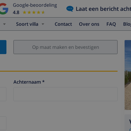
Google-beoordeling
Laat een bericht ach
4.8
★★★★★
★★★★★
Soort villa
Contact
Over ons
FAQ
Bl
Op maat maken en bevestigen
Achternaam *