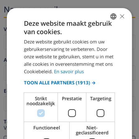
Naam en email
×
Deze website maakt gebruik
Voornaam *
van cookies.
FRENCH
Deze website gebruikt cookies om uw
DUTCH
gebruikerservaring te verbeteren. Door
FRENCH
onze website te gebruiken, stemt u in met
Achternaam *
alle cookies in overeenstemming met ons
SPANISH
Cookiebeleid.
En savoir plus
GERMAN
TOON ALLE PARTNERS
(1913) →
CATALAN
E-mail *
ITALIAN
Strikt
Prestatie
Targeting
noodzakelijk
DANISH
NORWEGIAN
Telefoonnummer *
Functioneel
Niet-
Voor het geval dat uw e-mail adres niet correct werkt.
geclassificeerd