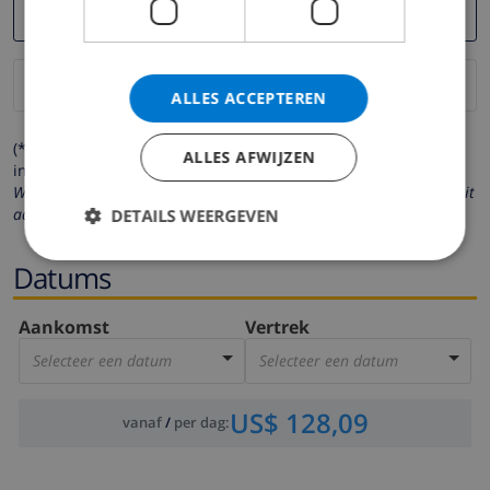
ALLES ACCEPTEREN
(* de velden met een sterretje moeten verplicht worden
ALLES AFWIJZEN
ingevuld )
Wij respecteren uw privacy. Uw persoonlijke gegevens worden nooit
aan derden verstrekt.
DETAILS WEERGEVEN
Datums
Aankomst
Vertrek
Selecteer een datum
Selecteer een datum
US$ 128,09
vanaf
/
per dag
: