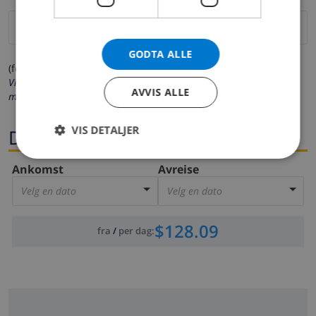
GODTA ALLE
(felter merket med * må fylles ut)
Vi respekterer ditt personvern. Dine personalia vil aldri bli delt
AVVIS ALLE
med andre.
VIS DETALJER
Datoer
Ankomst
Avreise
Velg en dato
Velg en dato
$128.09
fra
/
per dag
: