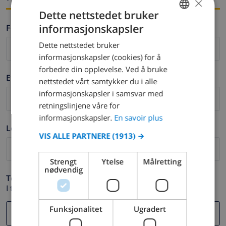
×
Dette nettstedet bruker
informasjonskapsler
Fornavn *
FRENCH
Dette nettstedet bruker
DUTCH
informasjonskapsler (cookies) for å
FRENCH
forbedre din opplevelse. Ved å bruke
Etternavn *
nettstedet vårt samtykker du i alle
SPANISH
informasjonskapsler i samsvar med
GERMAN
retningslinjene våre for
CATALAN
informasjonskapsler.
En savoir plus
Logg ut *
ITALIAN
VIS ALLE PARTNERE
(1913) →
DANISH
Strengt
Ytelse
Målretting
NORWEGIAN
nødvendig
Telefon *
I tilfelle din e-postadresse ikke fungerer.
Funksjonalitet
Ugradert