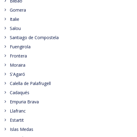
Bilbao
Gomera
Italie
Salou
Santiago de Compostela
Fuengirola
Frontera
Moraira
S'Agaró
Calella de Palafrugell
Cadaqués
Empuria Brava
Llafranc
Estartit
Islas Medas