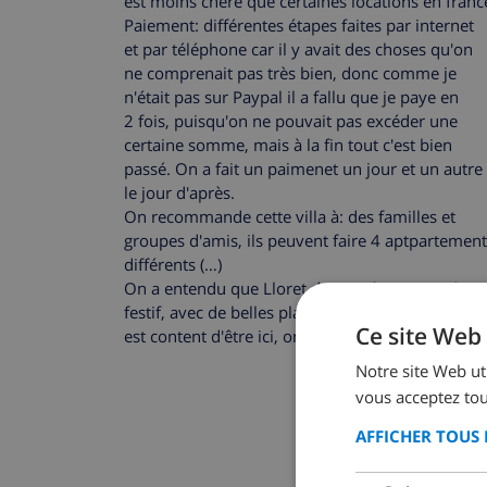
est moins chère que certaines locations en franc
Paiement: différentes étapes faites par internet
et par téléphone car il y avait des choses qu'on
ne comprenait pas très bien, donc comme je
n'était pas sur Paypal il a fallu que je paye en
2 fois, puisqu'on ne pouvait pas excéder une
certaine somme, mais à la fin tout c'est bien
passé. On a fait un paimenet un jour et un autre
le jour d'après.
On recommande cette villa à: des familles et
groupes d'amis, ils peuvent faire 4 aptpartemen
différents (…)
On a entendu que Lloret de mar était un endroit
festif, avec de belles plage et c'est la verité on
Ce site Web 
est content d'être ici, on conseille Club Villamar.
Notre site Web uti
vous acceptez tou
AFFICHER TOUS 