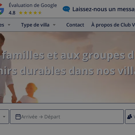
Évaluation de Google
Laissez-nous un mess
4.8
★★★★★
★★★★★
es
Type de villa
Contact
À propos de Club V
familles et aux groupes d
irs durables dans nos vill
Arrivée → Départ