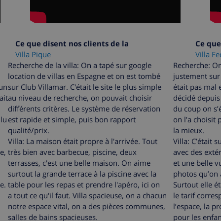
Ce que disent nos clients de la
Ce que 
Villa Pique
Villa F
Recherche de la villa: On a tapé sur google
Recherche: On 
location de villas en Espagne et on est tombé
justement sur 
 un
sur Club Villamar. C'était le site le plus simple
était pas mal e
ait
au niveau de recherche, on pouvait choisir
décidé depuis
différents critères. Le système de réservation
du coup on s’ét
ulu
est rapide et simple, puis bon rapport
on l’a choisit
qualité/prix.
la mieux.
Villa:
La maison était propre à l'arrivée. Tout
Villa: C’était 
e,
très bien avec barbecue, piscine, deux
avec des exté
terrasses, c'est une belle maison. On aime
et une belle v
surtout la grande terrace à la piscine avec la
photos qu’on a
e.
table pour les repas et prendre l'apéro, ici on
Surtout elle ét
a tout ce qu'il faut. Villa spacieuse, on a chacun
le tarif corre
notre espace vital, on a des pièces communes,
l’espace, la pr
salles de bains spacieuses.
pour les enfan