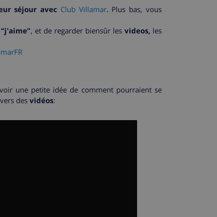
leur séjour avec
Club Villamar
.
Plus bas, vous
 “j'aime”
, et de regarder biensûr les
videos,
les
amarFR
 avoir une petite idée de comment pourraient se
avers des
vidéos
: