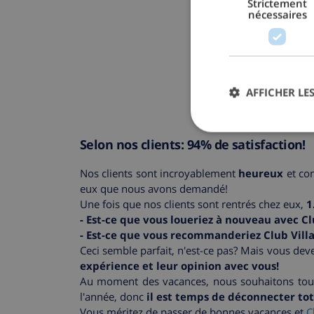
Strictement
nécessaires
AFFICHER LES
Selon nos clients: 94% de satisfaction!
Nos clients sont incroyablement
heureux
et con
eux que nous avons demandé!
Une fois que nos clients sont rentrés chez eux,
1
- Est-ce que vous loueriez à nouveau avec C
- Est-ce que vous recommanderiez Club Vill
Ceci semble parfait, n'est-ce pas? Mais vous de
expérience et leur opinion avec vous!
Au moment des vacances, nous souhaitons tou
l'année, donc
il est temps de déconnecter to
Vous méritez de passer de bonnes vacances et
C