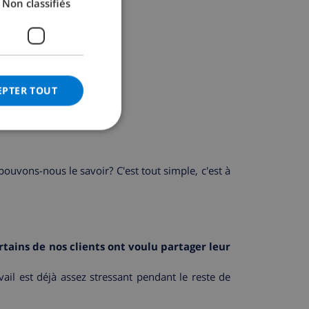
Non classifiés
GERMAN
CATALAN
ITALIAN
DANISH
EPTER TOUT
NORWEGIAN
vons-nous le savoir? C'est tout simple, c'est à
rtains de nos clients ont voulu partager leur
vail est déjà assez stressant pendant le reste de