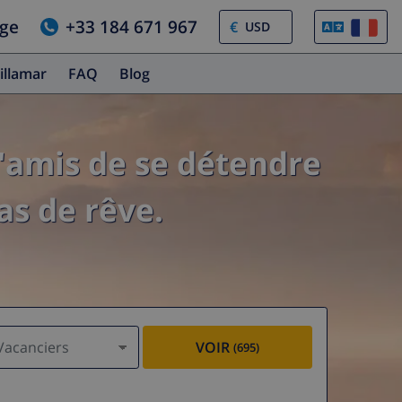
age
+33 184 671 967
€
illamar
FAQ
Blog
'amis de se détendre
as de rêve.
Vacanciers
VOIR
(695)