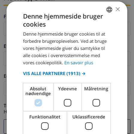
×
Denne hjemmeside bruger
Fornavn *
cookies
FRENCH
Denne hjemmeside bruger cookies til at
DUTCH
forbedre brugeroplevelsen. Ved at bruge
Efternavn *
FRENCH
vores hjemmeside giver du samtykke til
alle cookies i overensstemmelse med
SPANISH
vores cookiepolitik.
En savoir plus
GERMAN
VIS ALLE PARTNERE
(1913) →
E-mail *
CATALAN
ITALIAN
Absolut
Ydeevne
Målretning
nødvendige
DANISH
Telefon *
NORWEGIAN
Hvis din e-mail adresse ikke fungerer korrekt.
Funktionalitet
Uklassificerede