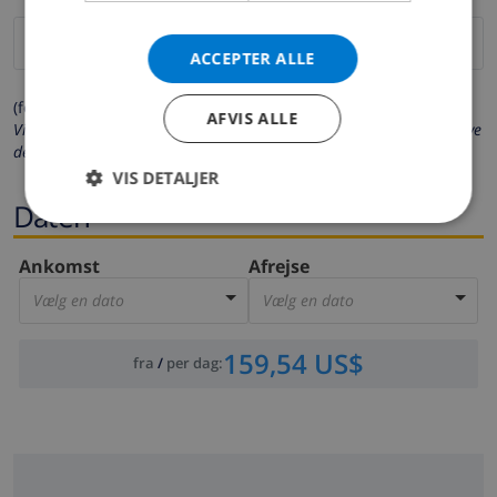
ACCEPTER ALLE
(felter markeret med * er obligatoriske)
AFVIS ALLE
Vi beskytter dit privatliv. Dine personlige oplysninger vil aldrig blive
delt med andre.
VIS DETALJER
Daten
Ankomst
Afrejse
Vælg en dato
Vælg en dato
159,54 US$
fra
/
per dag
: