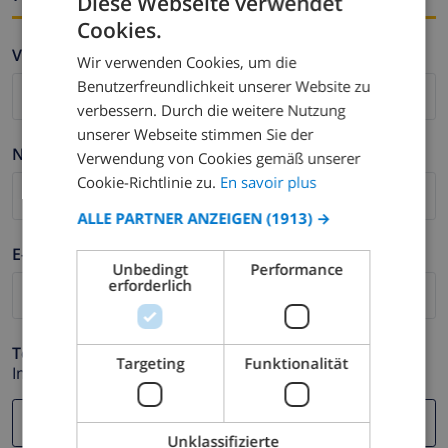
Diese Webseite verwendet
Cookies.
FRENCH
Vorname *
Wir verwenden Cookies, um die
DUTCH
Benutzerfreundlichkeit unserer Website zu
FRENCH
verbessern. Durch die weitere Nutzung
unserer Webseite stimmen Sie der
SPANISH
Nachname *
Verwendung von Cookies gemäß unserer
GERMAN
Cookie-Richtlinie zu.
En savoir plus
CATALAN
ALLE PARTNER ANZEIGEN
(1913) →
ITALIAN
E-mail *
Unbedingt
Performance
DANISH
erforderlich
NORWEGIAN
Telefonnummer *
Targeting
Funktionalität
Im Fall Ihre E-mail Adresse nicht korrekt funktioniert.
Unklassifizierte