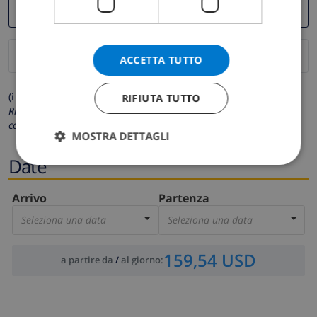
ACCETTA TUTTO
(i campi contrassegnati con * sono obbligatori)
RIFIUTA TUTTO
Rispettiamo la tua privacy. I tuoi dati personali non saranno mai
condivisi con gli altri.
MOSTRA DETTAGLI
Date
Arrivo
Partenza
Seleziona una data
Seleziona una data
159,54 USD
a partire da
/
al giorno
: