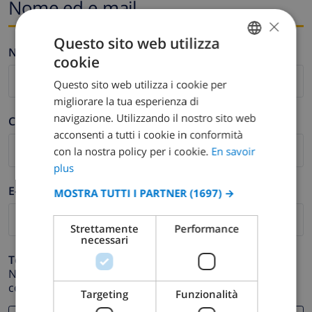
Nome ed e-mail
×
Questo sito web utilizza
Nome *
cookie
FRENCH
Questo sito web utilizza i cookie per
DUTCH
migliorare la tua esperienza di
FRENCH
navigazione. Utilizzando il nostro sito web
Cognome *
acconsenti a tutti i cookie in conformità
SPANISH
con la nostra policy per i cookie.
En savoir
GERMAN
plus
CATALAN
E-mail *
MOSTRA TUTTI I PARTNER
(1697) →
ITALIAN
Strettamente
Performance
DANISH
necessari
NORWEGIAN
Telefono *
Nel caso in cui il tuo indirizzo email non funzioni
correttamente.
Targeting
Funzionalità