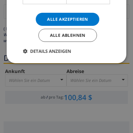
ALLE AKZEPTIEREN
( Felder mit Sternchen (*) müssen ausgefüllt werden )
Wir respektieren Ihre Privatsphäre. Ihre persönlichen Daten
ALLE ABLEHNEN
werden zu keiner Zeit an Dritte weitergegeben.
DETAILS ANZEIGEN
Dates
Ankunft
Abreise
Wählen Sie ein Datum
Wählen Sie ein Datum
100,84 $
ab
/
pro Tag
: