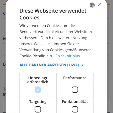
×
Diese Webseite verwendet
Vorname *
Cookies.
FRENCH
Wir verwenden Cookies, um die
DUTCH
Benutzerfreundlichkeit unserer Website zu
FRENCH
verbessern. Durch die weitere Nutzung
Nachname *
unserer Webseite stimmen Sie der
SPANISH
Verwendung von Cookies gemäß unserer
GERMAN
Cookie-Richtlinie zu.
En savoir plus
CATALAN
E-mail *
ALLE PARTNER ANZEIGEN
(1697) →
ITALIAN
Unbedingt
Performance
DANISH
erforderlich
NORWEGIAN
Telefonnummer *
Im Fall Ihre E-mail Adresse nicht korrekt funktioniert.
Targeting
Funktionalität