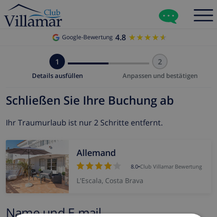
4.8
★★★★★
★★★★★
Google-Bewertung
1
2
Details ausfüllen
Anpassen und bestätigen
Schließen Sie Ihre Buchung ab
Ihr Traumurlaub ist nur 2 Schritte entfernt.
Allemand
8.0
•
Club Villamar Bewertung
L'Escala, Costa Brava
Name und E-mail