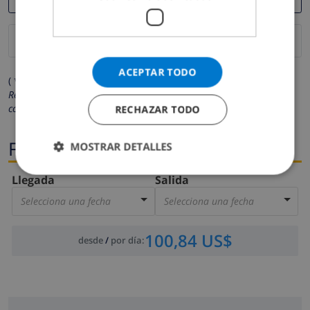
ACEPTAR TODO
( * Los campos marcados con un asterisco son obligatorios )
Respetamos su privacidad. Sus datos personales no serán
compartidos con ninguna otra persona o empresa.
RECHAZAR TODO
Fechas
MOSTRAR DETALLES
Llegada
Salida
Selecciona una fecha
Selecciona una fecha
100,84 US$
desde
/
por día
: