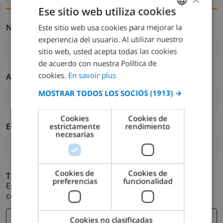
Ese sitio web utiliza cookies
Nombre *
Este sitio web usa cookies para mejorar la
FRENCH
experiencia del usuario. Al utilizar nuestro
DUTCH
sitio web, usted acepta todas las cookies
FRENCH
de acuerdo con nuestra Política de
cookies.
En savoir plus
Apellidos *
SPANISH
MOSTRAR TODOS LOS SOCIOS
(1913) →
GERMAN
CATALAN
Cookies
Cookies de
E-mail *
estrictamente
rendimiento
ITALIAN
necesarias
DANISH
NORWEGIAN
Cookies de
Cookies de
Teléfono *
preferencias
funcionalidad
En caso de que su dirección de e-mail no funcione
correctamente.
Cookies no clasificadas