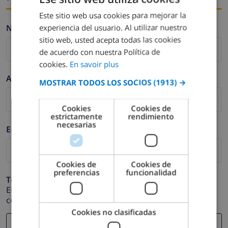
Este sitio web usa cookies para mejorar la
FRENCH
experiencia del usuario. Al utilizar nuestro
Nombre *
DUTCH
sitio web, usted acepta todas las cookies
FRENCH
de acuerdo con nuestra Política de
cookies.
En savoir plus
SPANISH
Apellidos *
MOSTRAR TODOS LOS SOCIOS
(1913) →
GERMAN
CATALAN
Cookies
Cookies de
estrictamente
rendimiento
ITALIAN
necesarias
E-mail *
DANISH
NORWEGIAN
Cookies de
Cookies de
preferencias
funcionalidad
Teléfono *
En caso de que su dirección de e-mail no funcione
correctamente.
Cookies no clasificadas