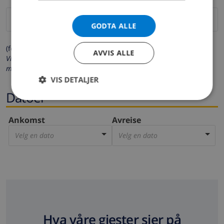
GODTA ALLE
(felter merket med * må fylles ut)
AVVIS ALLE
Vi respekterer ditt personvern. Dine personalia vil aldri bli delt
med andre.
VIS DETALJER
Datoer
Ankomst
Avreise
Velg en dato
Velg en dato
Hva våre gjester sier på