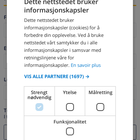
Dette nettstedet bruker
informasjonskapsler
FRENCH
Fornavn *
Dette nettstedet bruker
DUTCH
informasjonskapsler (cookies) for å
FRENCH
forbedre din opplevelse. Ved å bruke
nettstedet vårt samtykker du i alle
SPANISH
Etternavn *
informasjonskapsler i samsvar med
GERMAN
retningslinjene våre for
CATALAN
informasjonskapsler.
En savoir plus
ITALIAN
VIS ALLE PARTNERE
(1697) →
Logg ut *
DANISH
Strengt
Ytelse
Målretting
NORWEGIAN
nødvendig
Telefon *
I tilfelle din e-postadresse ikke fungerer.
Funksjonalitet