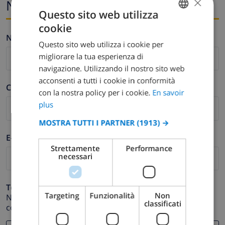
×
Nome ed e-mail
Questo sito web utilizza
cookie
FRENCH
Nome *
Questo sito web utilizza i cookie per
DUTCH
migliorare la tua esperienza di
FRENCH
navigazione. Utilizzando il nostro sito web
acconsenti a tutti i cookie in conformità
SPANISH
Cognome *
con la nostra policy per i cookie.
En savoir
GERMAN
plus
CATALAN
MOSTRA TUTTI I PARTNER
(1913) →
ITALIAN
E-mail *
Strettamente
Performance
DANISH
necessari
NORWEGIAN
Telefono *
Targeting
Funzionalità
Non
Nel caso in cui il tuo indirizzo email non funzioni
classificati
correttamente.