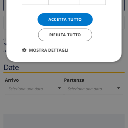
ACCETTA TUTTO
RIFIUTA TUTTO
(i campi contrassegnati con * sono obbligatori)
Rispettiamo la tua privacy. I tuoi dati personali non saranno mai
MOSTRA DETTAGLI
condivisi con gli altri.
Date
Arrivo
Partenza
Seleziona una data
Seleziona una data