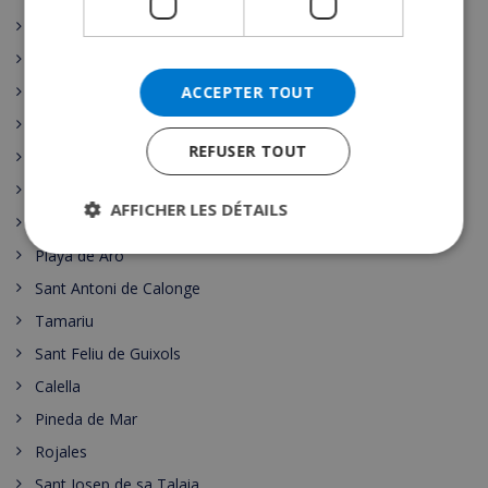
Malgrat de Mar
Santa Susanna
Nerja
ACCEPTER TOUT
Escala
REFUSER TOUT
L’Estartit
Pals
AFFICHER LES DÉTAILS
Palamos
Playa de Aro
Sant Antoni de Calonge
Tamariu
Sant Feliu de Guixols
Calella
Pineda de Mar
Rojales
Sant Josep de sa Talaia