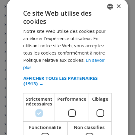
×
Mallorca
Ce site Web utilise des
Menorca
cookies
FRENCH
Costa Dorada
Notre site Web utilise des cookies pour
DUTCH
Gran Canaria
améliorer l'expérience utilisateur. En
Blanes
FRENCH
utilisant notre site Web, vous acceptez
Roses
tous les cookies conformément à notre
SPANISH
Politique relative aux cookies.
En savoir
Sitges
GERMAN
plus
Calonge
CATALAN
AFFICHER TOUS LES PARTENAIRES
Altea
(1913) →
ITALIAN
Benissa
DANISH
Calpe
Strictement
Performance
Ciblage
nécessaires
NORWEGIAN
Denia
Javea
Moraira
Fonctionnalité
Non classifiés
Cala d’Or