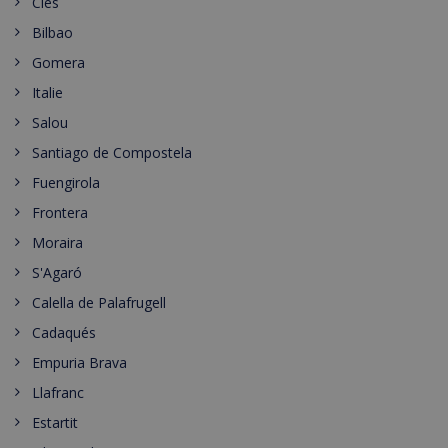
Cies
Bilbao
Gomera
Italie
Salou
Santiago de Compostela
Fuengirola
Frontera
Moraira
S'Agaró
Calella de Palafrugell
Cadaqués
Empuria Brava
Llafranc
Estartit