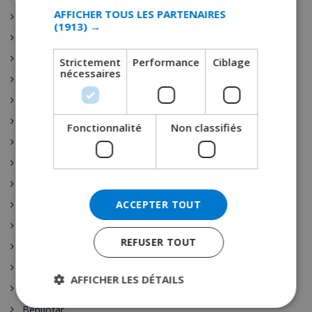
CATALAN
AFFICHER TOUS LES PARTENAIRES
Santa Susanna
(1913) →
ITALIAN
Nerja
DANISH
Escala
Strictement
Performance
Ciblage
nécessaires
NORWEGIAN
L’Estartit
Pals
Palamos
Fonctionnalité
Non classifiés
Playa de Aro
Sant Antoni de Calonge
Tamariu
ACCEPTER TOUT
Sant Feliu de Guixols
Calella
REFUSER TOUT
Pineda de Mar
Rojales
AFFICHER LES DÉTAILS
Sant Josep de sa Talaia
Benijófar