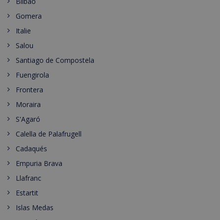
Bilbao
Gomera
Italie
Salou
Santiago de Compostela
Fuengirola
Frontera
Moraira
S'Agaró
Calella de Palafrugell
Cadaqués
Empuria Brava
Llafranc
Estartit
Islas Medas