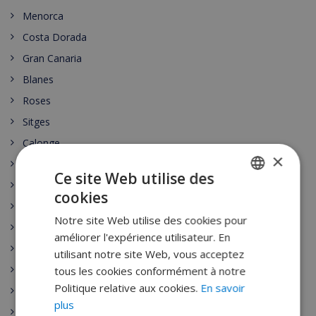
Menorca
Costa Dorada
Gran Canaria
Blanes
Roses
Sitges
Calonge
×
Altea
Ce site Web utilise des
Benissa
cookies
FRENCH
Calpe
Notre site Web utilise des cookies pour
DUTCH
Denia
améliorer l'expérience utilisateur. En
Javea
FRENCH
utilisant notre site Web, vous acceptez
Moraira
tous les cookies conformément à notre
SPANISH
Politique relative aux cookies.
En savoir
Cala d’Or
GERMAN
plus
Malgrat de Mar