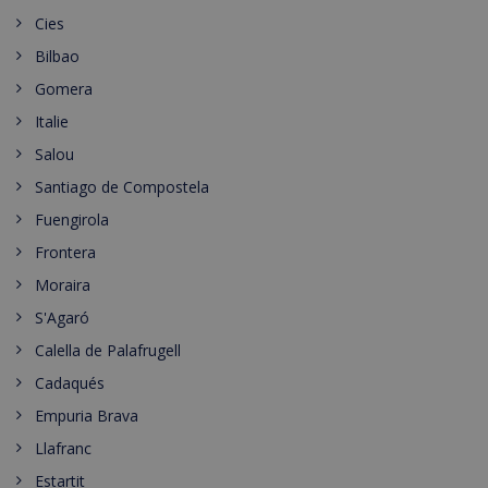
Cies
Bilbao
Gomera
Italie
Salou
Santiago de Compostela
Fuengirola
Frontera
Moraira
S'Agaró
Calella de Palafrugell
Cadaqués
Empuria Brava
Llafranc
Estartit