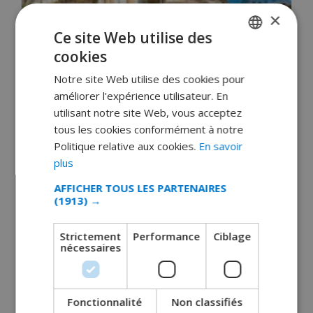
×
Ce site Web utilise des
Conseils de sécurité pour un séjour sans
cookies
FRENCH
encombre à Barcelone
Notre site Web utilise des cookies pour
DUTCH
juillet 3, 2019
améliorer l'expérience utilisateur. En
FRENCH
utilisant notre site Web, vous acceptez
LIRE LA SUITE 
tous les cookies conformément à notre
SPANISH
Politique relative aux cookies.
En savoir
GERMAN
plus
CATALAN
AFFICHER TOUS LES PARTENAIRES
(1913) →
ITALIAN
DANISH
Strictement
Performance
Ciblage
nécessaires
NORWEGIAN
Fonctionnalité
Non classifiés