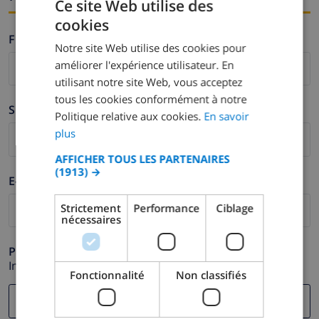
Ce site Web utilise des
cookies
FRENCH
Firstname *
Notre site Web utilise des cookies pour
DUTCH
améliorer l'expérience utilisateur. En
FRENCH
utilisant notre site Web, vous acceptez
tous les cookies conformément à notre
SPANISH
Surname *
Politique relative aux cookies.
En savoir
GERMAN
plus
CATALAN
AFFICHER TOUS LES PARTENAIRES
(1913) →
ITALIAN
E-mail *
DANISH
Strictement
Performance
Ciblage
nécessaires
NORWEGIAN
Phone *
In case your email address does not function correctly.
Fonctionnalité
Non classifiés