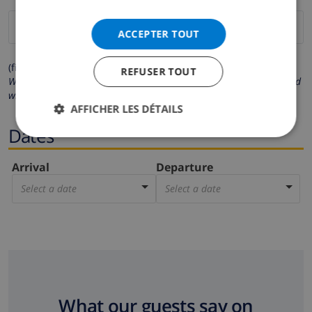
ACCEPTER TOUT
(fields marked with * are mandatory )
REFUSER TOUT
We respect your privacy. Your personal details will never be shared
with others.
AFFICHER LES DÉTAILS
Dates
Arrival
Departure
Select a date
Select a date
What our guests say on