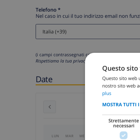
Telefono *
Nel caso in cui il tuo indirizzo email non fun
(i campi contrassegnati con * sono obbligatori)
Rispettiamo la tua privacy. I tuoi dati personali non 
Questo sito 
Date
Questo sito web ut
nostro sito web ac
plus
MOSTRA TUTTI 
luglio 2026
Strettamente
necessari
LUN
MAR
MER
GIO
VEN
SAB
D