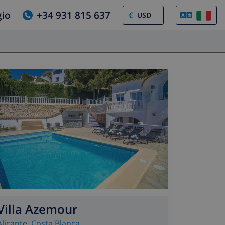
gio
+34 931 815 637
€
Villa Azemour
Alicante
,
Costa Blanca