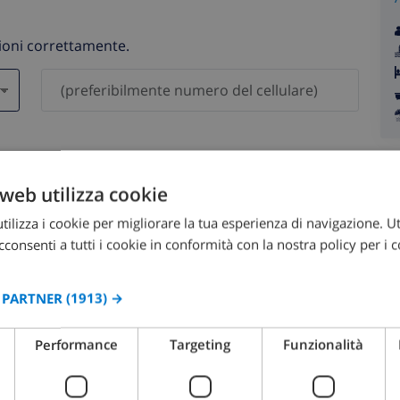
zioni correttamente.
saranno mai condivisi con gli altri.
web utilizza cookie
ilizza i cookie per migliorare la tua esperienza di navigazione. Ut
consenti a tutti i cookie in conformità con la nostra policy per i c
I PARTNER
(1913) →
agosto 2026
Performance
Targeting
Funzionalità
OM
LUN
MAR
MER
GIO
VEN
SAB
DOM