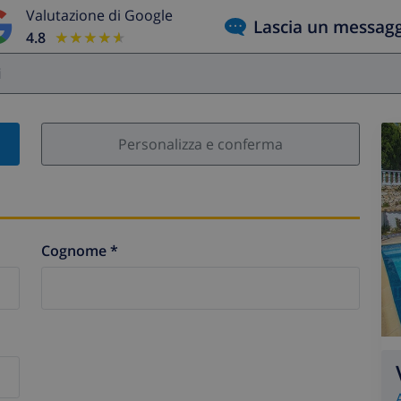
Valutazione di Google
Lascia un messag
4.8
★★★★★
★★★★★
i
Personalizza e conferma
Cognome *