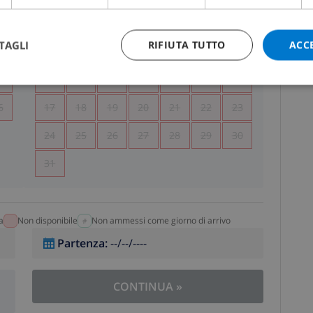
5
1
2
TAGLI
RIFIUTA TUTTO
ACC
2
3
4
5
6
7
8
9
9
10
11
12
13
14
15
16
6
17
18
19
20
21
22
23
24
25
26
27
28
29
30
31
a
Non disponibile
Non ammessi come giorno di arrivo
Partenza
:
--/--/----
CONTINUA
»