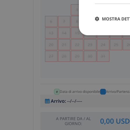
1
2
3
4
MOSTRA DET
6
7
8
9
10
11
1
13
14
15
16
17
18
1
20
21
22
23
24
25
2
27
28
29
30
31
Data di arrivo disponibile
Arrivo/Partenz
Arrivo
:
--/--/----
A PARTIRE DA
/
AL
0,00 USD
GIORNO
: