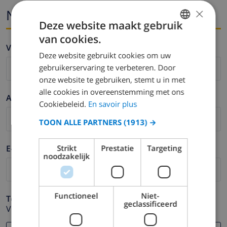
×
Naam en email
Deze website maakt gebruik
van cookies.
FRENCH
Voornaam *
Deze website gebruikt cookies om uw
DUTCH
gebruikerservaring te verbeteren. Door
FRENCH
onze website te gebruiken, stemt u in met
alle cookies in overeenstemming met ons
SPANISH
Achternaam *
Cookiebeleid.
En savoir plus
GERMAN
TOON ALLE PARTNERS
(1913) →
CATALAN
ITALIAN
E-mail *
Strikt
Prestatie
Targeting
noodzakelijk
DANISH
NORWEGIAN
Functioneel
Niet-
Telefoonnummer *
geclassificeerd
Voor het geval dat uw e-mail adres niet correct werkt.