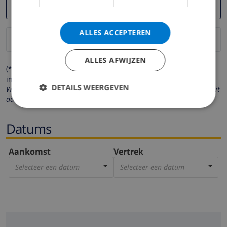
ALLES ACCEPTEREN
ALLES AFWIJZEN
(* de velden met een sterretje moeten verplicht worden
ingevuld )
DETAILS WEERGEVEN
Wij respecteren uw privacy. Uw persoonlijke gegevens worden nooit
aan derden verstrekt.
Datums
Aankomst
Vertrek
Selecteer een datum
Selecteer een datum