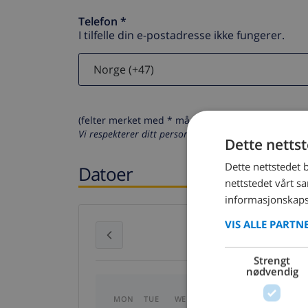
Telefon *
I tilfelle din e-postadresse ikke fungerer.
(felter merket med * må fylles ut)
Vi respekterer ditt personvern. Dine personalia vil al
Dette netts
Dette nettstedet 
Datoer
nettstedet vårt s
informasjonskaps
VIS ALLE PARTN
July 2026
Strengt
nødvendig
MON
TUE
WED
THU
FRI
SAT
SU