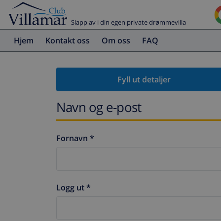
Slapp av i din egen private drømmevilla
Hjem
Kontakt oss
Om oss
FAQ
Fyll ut detaljer
Navn og e-post
Fornavn *
Logg ut *