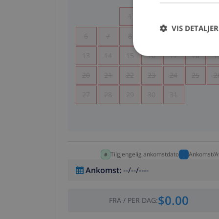
1
2
3
4
VIS DETALJER
6
7
8
9
10
11
1
13
14
15
16
17
18
1
20
21
22
23
24
25
2
27
28
29
30
31
Tilgjengelig ankomstdato
Ankomst/A
Ankomst
:
--/--/----
$0.00
FRA
/
PER DAG
: