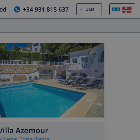
jed
+34 931 815 637
€
Villa Azemour
Alicante
,
Costa Blanca