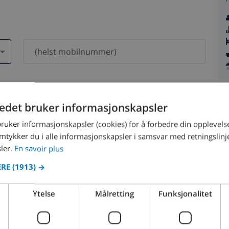
dri bli delt med andre.
tedet bruker informasjonskapsler
bruker informasjonskapsler (cookies) for å forbedre din opplevels
amtykker du i alle informasjonskapsler i samsvar med retningslinj
ler.
En savoir plus
ERE
(1913) →
August 2026
Ytelse
Målretting
Funksjonalitet
N
MON
TUE
WED
THU
FRI
SAT
SUN