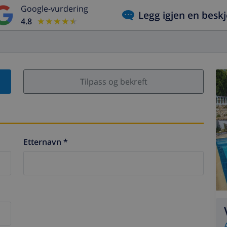
Google-vurdering
Legg igjen en besk
4.8
★★★★★
★★★★★
Tilpass og bekreft
Etternavn *