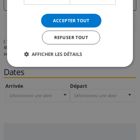
ACCEPTER TOUT
REFUSER TOUT
( * Les champs avec un astérisque sont obligatoires )
Nous respectons votre vie privée.
Vos données personnelles ne
seront pas communiquées à des tiers.
AFFICHER LES DÉTAILS
Dates
Arrivée
Départ
Sélectionnez une date
Sélectionnez une date