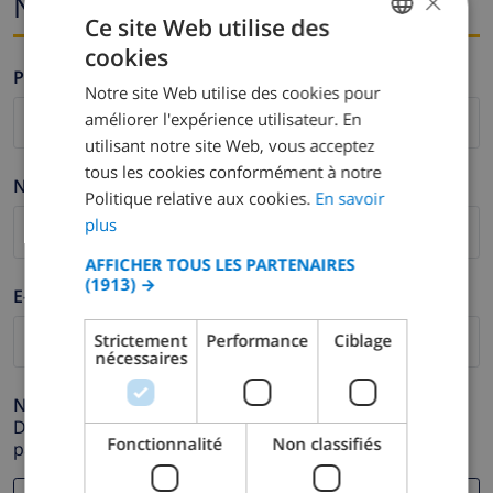
×
Nom et adresse e-mail
Ce site Web utilise des
cookies
FRENCH
Prénom *
Notre site Web utilise des cookies pour
DUTCH
améliorer l'expérience utilisateur. En
FRENCH
utilisant notre site Web, vous acceptez
tous les cookies conformément à notre
SPANISH
Nom de famille *
Politique relative aux cookies.
En savoir
GERMAN
plus
CATALAN
AFFICHER TOUS LES PARTENAIRES
(1913) →
ITALIAN
E-mail *
DANISH
Strictement
Performance
Ciblage
nécessaires
NORWEGIAN
Numéro de téléphone *
Dans le cas où votre adresse e-mail ne fonctionnerait
Fonctionnalité
Non classifiés
pas correctement.