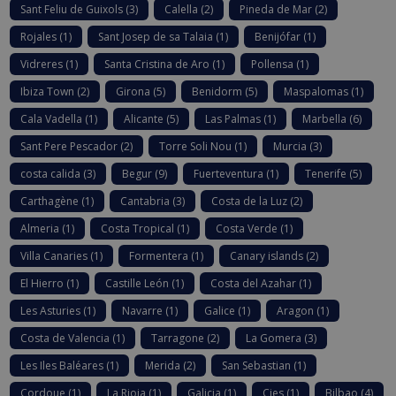
Sant Feliu de Guixols
(3)
Calella
(2)
Pineda de Mar
(2)
Rojales
(1)
Sant Josep de sa Talaia
(1)
Benijófar
(1)
Vidreres
(1)
Santa Cristina de Aro
(1)
Pollensa
(1)
Ibiza Town
(2)
Girona
(5)
Benidorm
(5)
Maspalomas
(1)
Cala Vadella
(1)
Alicante
(5)
Las Palmas
(1)
Marbella
(6)
Sant Pere Pescador
(2)
Torre Soli Nou
(1)
Murcia
(3)
costa calida
(3)
Begur
(9)
Fuerteventura
(1)
Tenerife
(5)
Carthagène
(1)
Cantabria
(3)
Costa de la Luz
(2)
Almeria
(1)
Costa Tropical
(1)
Costa Verde
(1)
Villa Canaries
(1)
Formentera
(1)
Canary islands
(2)
El Hierro
(1)
Castille León
(1)
Costa del Azahar
(1)
Les Asturies
(1)
Navarre
(1)
Galice
(1)
Aragon
(1)
Costa de Valencia
(1)
Tarragone
(2)
La Gomera
(3)
Les Iles Baléares
(1)
Merida
(2)
San Sebastian
(1)
Cordoue
(1)
La Rioja
(1)
Galicia
(1)
Cies
(1)
Bilbao
(4)