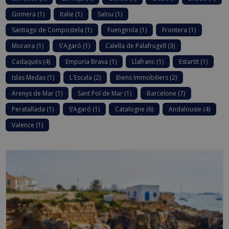
Gomera
(1)
Italie
(1)
Salou
(1)
Santiago de Compostela
(1)
Fuengirola
(1)
Frontera
(1)
Moraira
(1)
S'Agaró
(1)
Calella de Palafrugell
(3)
Cadaqués
(4)
Empuria Brava
(1)
Llafranc
(1)
Estartit
(1)
Islas Medas
(1)
L'Escala
(2)
Biens Immobiliers
(2)
Arenys de Mar
(1)
Sant Pol de Mar
(1)
Barcelone
(7)
Peratallada
(1)
S’Agaró
(1)
Catalogne
(6)
Andalousie
(4)
Valence
(1)