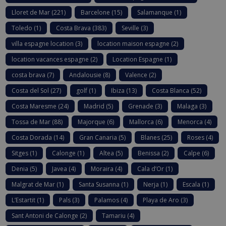
Lloret de Mar
(221)
Barcelone
(15)
Salamanque
(1)
Toledo
(1)
Costa Brava
(383)
Seville
(3)
villa espagne location
(3)
location maison espagne
(2)
location vacances espagne
(2)
Location Espagne
(1)
costa brava
(7)
Andalousie
(8)
Valence
(2)
Costa del Sol
(27)
golf
(1)
Ibiza
(13)
Costa Blanca
(52)
Costa Maresme
(24)
Madrid
(5)
Grenade
(3)
Malaga
(3)
Tossa de Mar
(88)
Majorque
(6)
Mallorca
(6)
Menorca
(4)
Costa Dorada
(14)
Gran Canaria
(5)
Blanes
(25)
Roses
(4)
Sitges
(1)
Calonge
(1)
Altea
(5)
Benissa
(2)
Calpe
(6)
Denia
(5)
Javea
(4)
Moraira
(4)
Cala d’Or
(1)
Malgrat de Mar
(1)
Santa Susanna
(1)
Nerja
(1)
Escala
(1)
L’Estartit
(1)
Pals
(3)
Palamos
(4)
Playa de Aro
(3)
Sant Antoni de Calonge
(2)
Tamariu
(4)