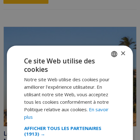
×
Ce site Web utilise des
cookies
FRENCH
Notre site Web utilise des cookies pour
DUTCH
améliorer l'expérience utilisateur. En
FRENCH
utilisant notre site Web, vous acceptez
tous les cookies conformément à notre
SPANISH
Politique relative aux cookies.
En savoir
GERMAN
plus
CATALAN
AFFICHER TOUS LES PARTENAIRES
Les Plus Belles Plages d’Andalousie : De Cádiz à
(1913) →
ITALIAN