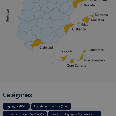
Catégories
Espagne
(851)
Location Espagne
(107)
Location Lloret De Mar
(1)
Location Espagne Vacances
(20)