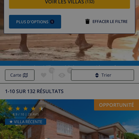
VOIR LES VILLAS
(132)
EFFACER LE FILTRE
PLUS D'OPTIONS
1
Location Villas et Maisons en Lloret de
0
0
Mar
Carte
Trier
1-10 SUR 132 RÉSULTATS
OPPORTUNITÉ
8.9
/ 10 |
28
AVIS
★ VILLA RÉCENTE