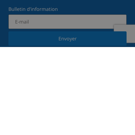
Bulletin d’information
Envoyer
Inscrivez-vous à notre newsletter et restez informé
des dernières nouvelles et offres. Nous respectons
votre vie privée.
Louez votre propriété
Voulez-vous louer votre propriété avec nous?