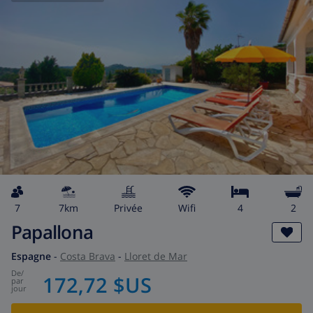
7
7km
privée
wifi
4
2
Papallona
Espagne
-
Costa Brava
-
Lloret de Mar
de
/
172,72 $US
par
jour