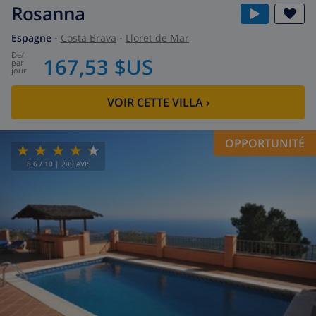
Rosanna
Espagne
-
Costa Brava
-
Lloret de Mar
de
/
167,53 $US
par
jour
VOIR CETTE VILLA
›
OPPORTUNITÉ
8.6
/ 10 |
209
AVIS