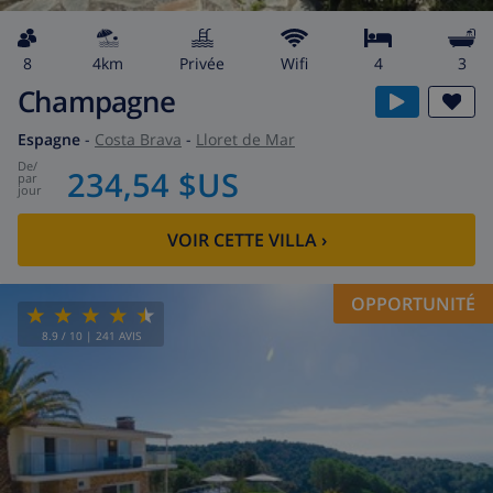
8
4km
privée
wifi
4
3
Champagne
Espagne
-
Costa Brava
-
Lloret de Mar
de
/
234,54 $US
par
jour
VOIR CETTE VILLA
›
OPPORTUNITÉ
8.9
/ 10 |
241
AVIS