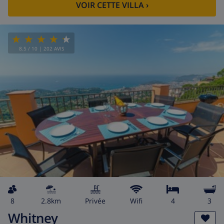
VOIR CETTE VILLA
›
8.5
/ 10 |
202
AVIS
8
2.8km
privée
wifi
4
3
Whitney