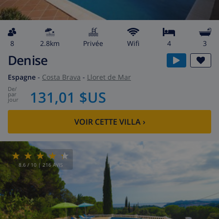
8
2.8km
privée
wifi
4
3
Denise
Espagne
-
Costa Brava
-
Lloret de Mar
de
/
131,01 $US
par
jour
VOIR CETTE VILLA
›
8.6
/ 10 |
216
AVIS