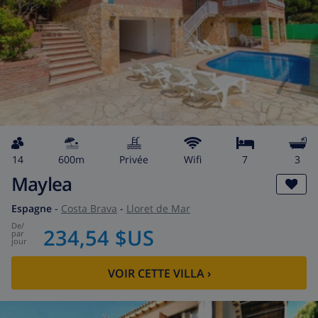
14
600m
privée
wifi
7
3
Maylea
Espagne
-
Costa Brava
-
Lloret de Mar
de
/
234,54 $US
par
jour
VOIR CETTE VILLA
›