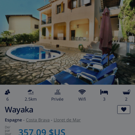
6
2.5km
privée
wifi
3
2
Wayaka
Espagne
-
Costa Brava
-
Lloret de Mar
de
/
357,09 $US
par
jour