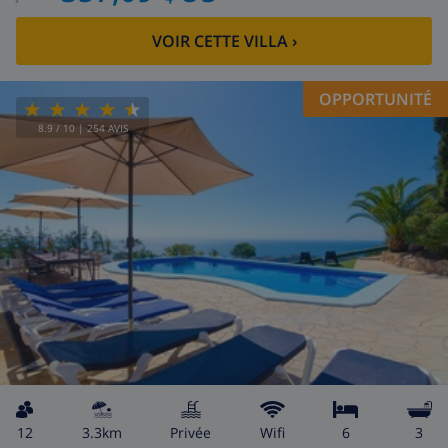
VOIR CETTE VILLA
›
OPPORTUNITÉ
8.9
/ 10 |
254
AVIS
12
3.3km
privée
wifi
6
3