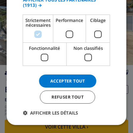
(1913) →
ITALIAN
DANISH
Strictement
Performance
Ciblage
nécessaires
NORWEGIAN
Fonctionnalité
Non classifiés
8
4km
privée
wifi
4
2
ACCEPTER TOUT
Barbie
REFUSER TOUT
Espagne
-
Costa Brava
-
Lloret de Mar
de
/
202,29 $US
par
AFFICHER LES DÉTAILS
jour
VOIR CETTE VILLA
›