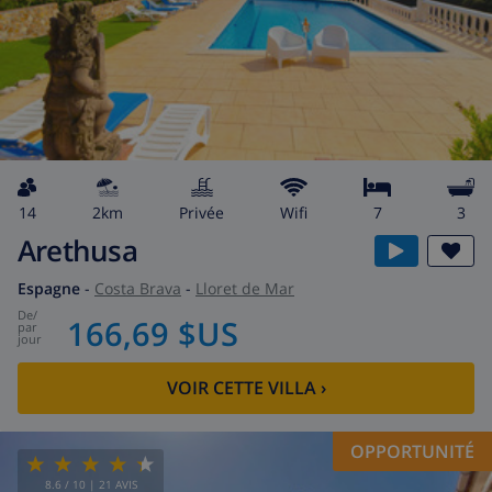
14
2km
privée
wifi
7
3
Arethusa
Espagne
-
Costa Brava
-
Lloret de Mar
de
/
166,69 $US
par
jour
VOIR CETTE VILLA
›
OPPORTUNITÉ
8.6
/ 10 |
21
AVIS