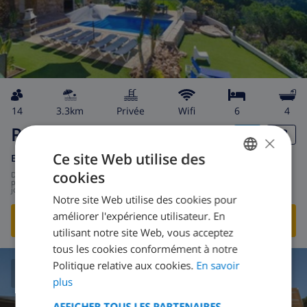
14
3.3km
privée
wifi
6
4
Romana
×
Ce site Web utilise des
Espagne
-
Costa Brava
-
Lloret de Mar
cookies
de
/
201,03 $US
FRENCH
par
jour
Notre site Web utilise des cookies pour
DUTCH
améliorer l'expérience utilisateur. En
VOIR CETTE VILLA
›
FRENCH
utilisant notre site Web, vous acceptez
tous les cookies conformément à notre
SPANISH
Politique relative aux cookies.
En savoir
GERMAN
plus
8.5
/ 10 |
127
AVIS
CATALAN
AFFICHER TOUS LES PARTENAIRES