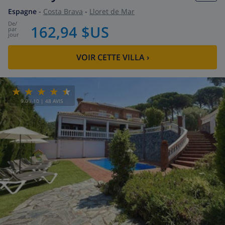
Espagne
-
Costa Brava
-
Lloret de Mar
de
/
162,94 $US
par
jour
VOIR CETTE VILLA
›
9.0
/ 10 |
48
AVIS