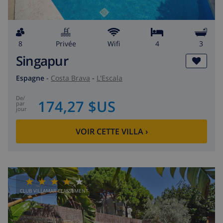
8
privée
wifi
4
3
Singapur
Espagne
-
Costa Brava
-
L'Escala
de
/
174,27 $US
par
jour
VOIR CETTE VILLA
›
CLUB VILLAMAR CLASSEMENT