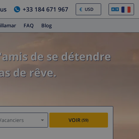
ous
+33 184 671 967
€
illamar
FAQ
Blog
'amis de se détendre
as de rêve.
Vacanciers
VOIR
(59)