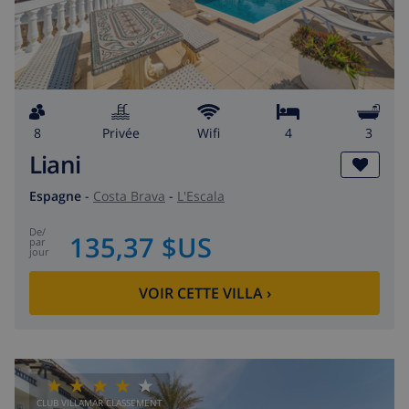
8
privée
wifi
4
3
Liani
Espagne
-
Costa Brava
-
L'Escala
de
/
135,37 $US
par
jour
VOIR CETTE VILLA
›
CLUB VILLAMAR CLASSEMENT