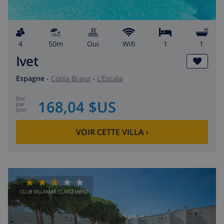
4
50m
Oui
wifi
1
1
Ivet
Espagne
-
Costa Brava
-
L'Escala
de
/
168,04 $US
par
jour
VOIR CETTE VILLA
›
CLUB VILLAMAR CLASSEMENT