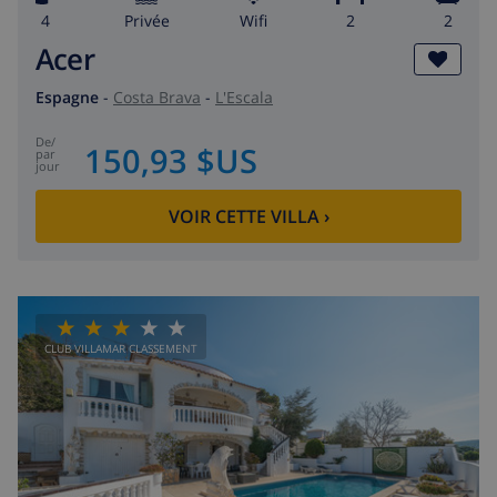
4
privée
wifi
2
2
Acer
Espagne
-
Costa Brava
-
L'Escala
de
/
150,93 $US
par
jour
VOIR CETTE VILLA
›
CLUB VILLAMAR CLASSEMENT