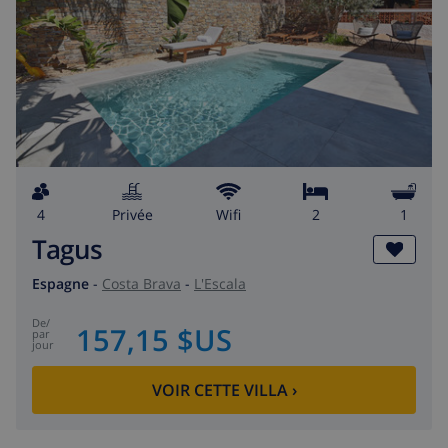
4
privée
wifi
2
1
Tagus
Espagne
-
Costa Brava
-
L'Escala
de
/
157,15 $US
par
jour
VOIR CETTE VILLA
›