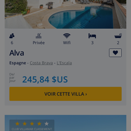
6
privée
wifi
3
2
Alva
Espagne
-
Costa Brava
-
L'Escala
de
/
245,84 $US
par
jour
VOIR CETTE VILLA
›
CLUB VILLAMAR CLASSEMENT