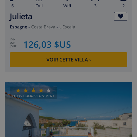
6
Oui
wifi
3
2
Julieta
Espagne
-
Costa Brava
-
L'Escala
de
/
126,03 $US
par
jour
VOIR CETTE VILLA
›
CLUB VILLAMAR CLASSEMENT