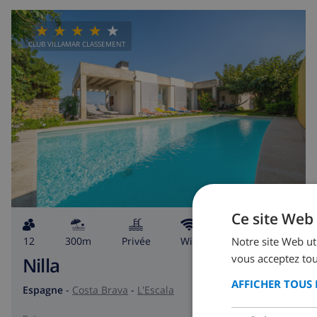
CLUB VILLAMAR CLASSEMENT
Ce site Web 
Notre site Web uti
12
300m
privée
wifi
5
2
vous acceptez tou
Nilla
AFFICHER TOUS 
Espagne
-
Costa Brava
-
L'Escala