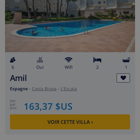
6
Oui
wifi
2
1
Amil
Espagne
-
Costa Brava
-
L'Escala
de
/
163,37 $US
par
jour
VOIR CETTE VILLA
›