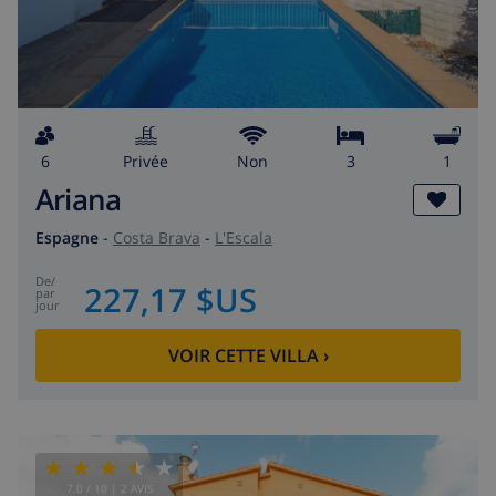
6
privée
Non
3
1
Ariana
Espagne
-
Costa Brava
-
L'Escala
de
/
227,17 $US
par
jour
VOIR CETTE VILLA
›
7.0
/ 10 |
2
AVIS