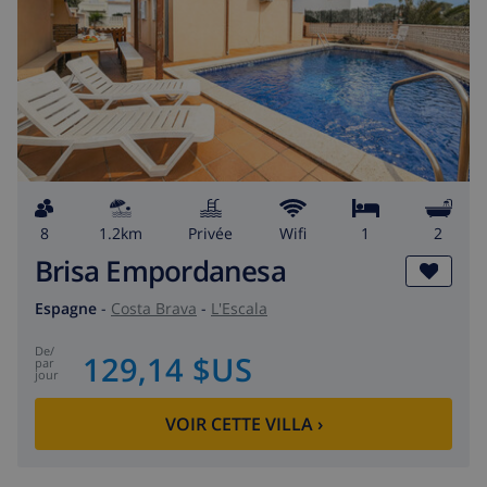
8
1.2km
privée
wifi
1
2
Brisa Empordanesa
Espagne
-
Costa Brava
-
L'Escala
de
/
129,14 $US
par
jour
VOIR CETTE VILLA
›