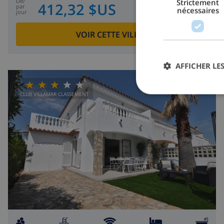
de
/
Strictement
412,32 $US
par
nécessaires
jour
VOIR CETTE VILLA
›
AFFICHER LES
CLUB VILLAMAR CLASSEMENT