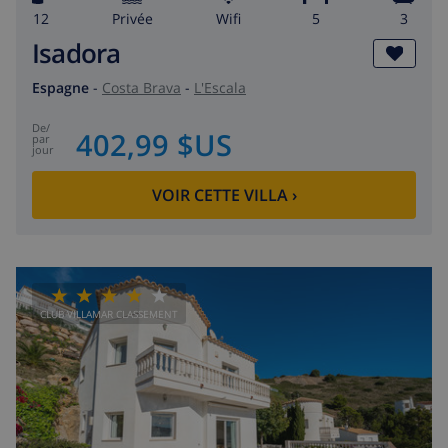
12
privée
wifi
5
3
Isadora
Espagne
-
Costa Brava
-
L'Escala
de
/
402,99 $US
par
jour
VOIR CETTE VILLA
›
CLUB VILLAMAR CLASSEMENT