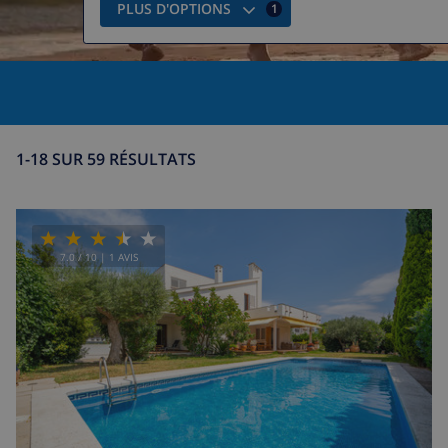
PLUS D'OPTIONS
1
1-18 SUR 59 RÉSULTATS
7.0
/ 10 |
1
AVIS