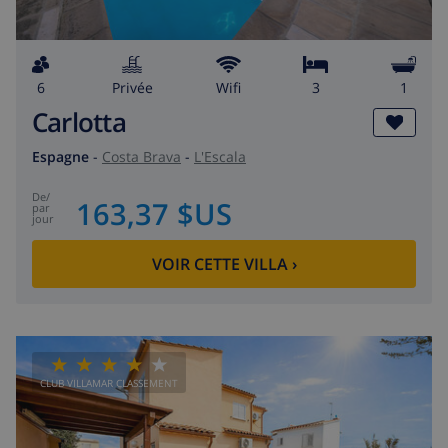
6
privée
wifi
3
1
Carlotta
Espagne
-
Costa Brava
-
L'Escala
de
/
163,37 $US
par
jour
VOIR CETTE VILLA
›
CLUB VILLAMAR CLASSEMENT