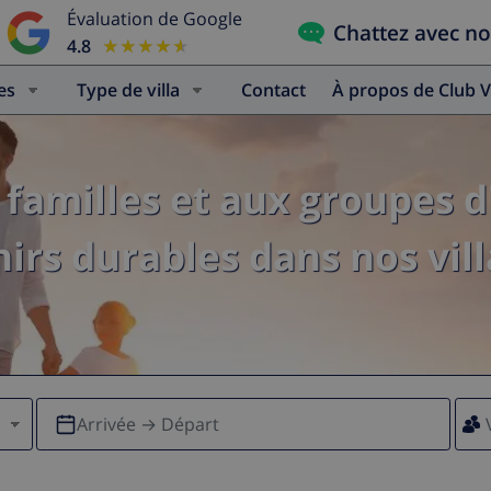
Évaluation de Google
Chattez avec n
4.8
★★★★★
★★★★★
es
Type de villa
Contact
À propos de Club V
familles et aux groupes d
irs durables dans nos vill
Arrivée → Départ