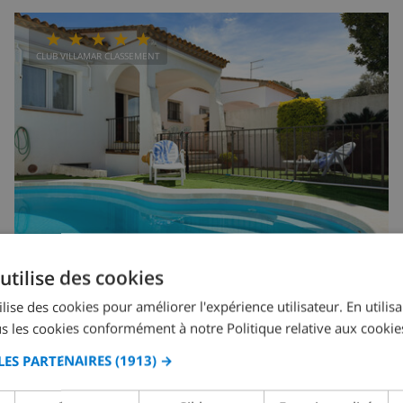
CLUB VILLAMAR CLASSEMENT
utilise des cookies
lise des cookies pour améliorer l'expérience utilisateur. En utilis
6
privée
Non
1
2
s les cookies conformément à notre Politique relative aux cookie
Montgría
LES PARTENAIRES
(1913) →
Espagne
-
Costa Brava
-
L'Escala