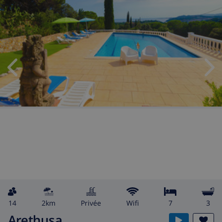
14
2km
privée
wifi
7
3
Arethusa