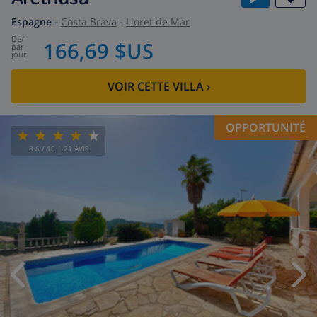
Espagne
-
Costa Brava
-
Lloret de Mar
de
/
166,69 $US
par
jour
VOIR CETTE VILLA
›
OPPORTUNITÉ
8.6
/ 10 |
21
AVIS