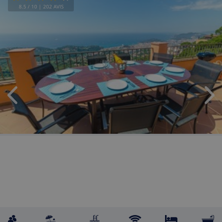
8.5
/ 10 |
202
AVIS