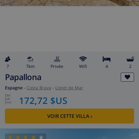
7
7km
privée
wifi
4
2
Papallona
Espagne
-
Costa Brava
-
Lloret de Mar
de
/
172,72 $US
par
jour
VOIR CETTE VILLA
›