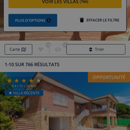
VOIR LES VILLAS
(766)
EFFACER LE FILTRE
PLUS D'OPTIONS
1
0
0
Carte
Trier
1-10 SUR 766 RÉSULTATS
OPPORTUNITÉ
8.9
/ 10 |
28
AVIS
★ VILLA RÉCENTE