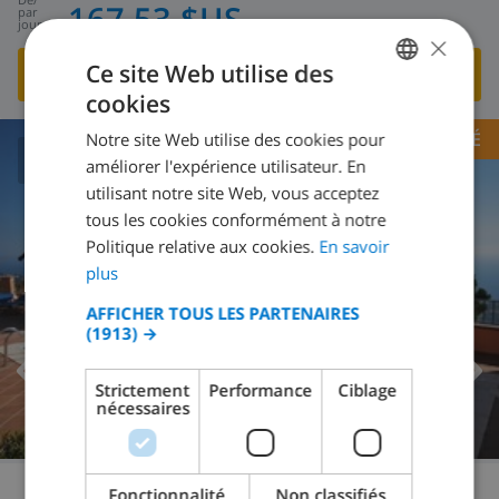
167,53 $US
par
jour
×
Ce site Web utilise des
VOIR CETTE VILLA
›
cookies
FRENCH
OPPORTUNITÉ
Notre site Web utilise des cookies pour
DUTCH
améliorer l'expérience utilisateur. En
8.6
/ 10 |
209
AVIS
FRENCH
utilisant notre site Web, vous acceptez
tous les cookies conformément à notre
SPANISH
Politique relative aux cookies.
En savoir
GERMAN
plus
CATALAN
AFFICHER TOUS LES PARTENAIRES
(1913) →
ITALIAN
DANISH
Strictement
Performance
Ciblage
nécessaires
NORWEGIAN
Fonctionnalité
Non classifiés