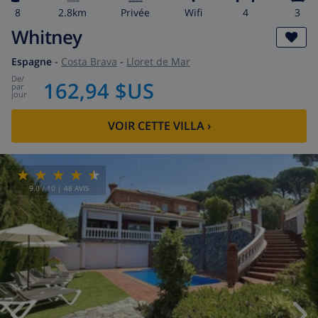
8
2.8km
privée
wifi
4
3
Whitney
Espagne
-
Costa Brava
-
Lloret de Mar
de
/
162,94 $US
par
jour
VOIR CETTE VILLA
›
9.0
/ 10 |
48
AVIS