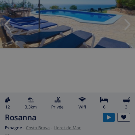
12
3.3km
privée
wifi
6
3
Rosanna
Espagne
-
Costa Brava
-
Lloret de Mar
de
/