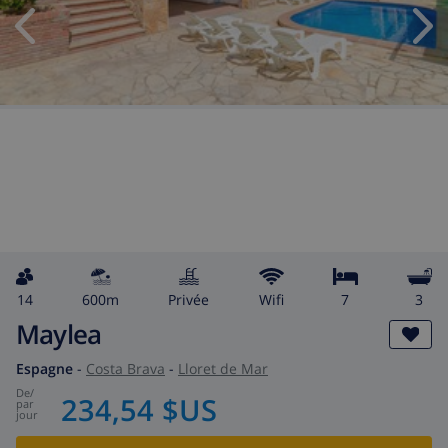
14
600m
privée
wifi
7
3
Maylea
Espagne
-
Costa Brava
-
Lloret de Mar
de
/
234,54 $US
par
jour