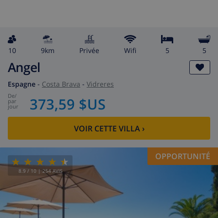
10
9km
privée
wifi
5
5
Angel
Espagne
-
Costa Brava
-
Vidreres
de
/
373,59 $US
par
jour
VOIR CETTE VILLA
›
OPPORTUNITÉ
8.9
/ 10 |
254
AVIS