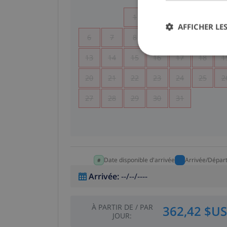
1
2
3
4
AFFICHER LES
6
7
8
9
10
11
1
13
14
15
16
17
18
1
20
21
22
23
24
25
2
27
28
29
30
31
Date disponible d'arrivée
Arrivée/Dépar
Arrivée
:
--/--/----
À PARTIR DE
/
PAR
362,42 $US
JOUR
: