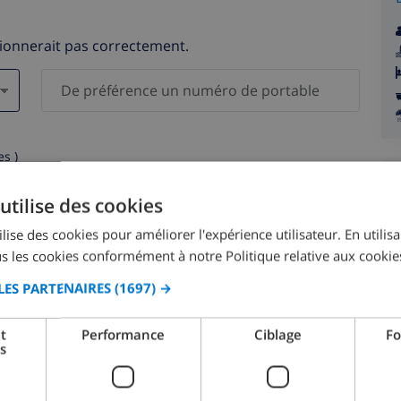
tionnerait pas correctement.
s )
elles ne seront pas communiquées à des tiers.
utilise des cookies
lise des cookies pour améliorer l'expérience utilisateur. En utilis
s les cookies conformément à notre Politique relative aux cookie
LES PARTENAIRES
(1697) →
août 2026
t
Performance
Ciblage
Fo
s
M.
LUN.
MAR.
MER.
JEU.
VEN.
SAM.
DIM.