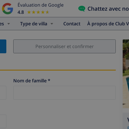
Évaluation de Google
Chattez avec n
4.8
★★★★★
★★★★★
es
Type de villa
Contact
À propos de Club V
Personnaliser et confirmer
Nom de famille *