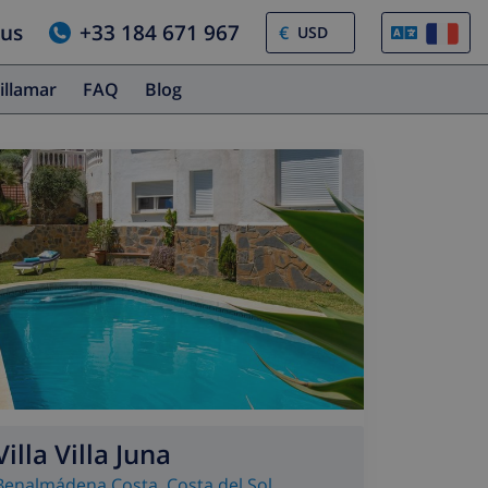
ous
+33 184 671 967
€
illamar
FAQ
Blog
Villa Villa Juna
Benalmádena Costa
,
Costa del Sol