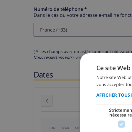
Numéro de téléphone *
Dans le cas où votre adresse e-mail ne fonc
( * Les champs avec un astérisque sont obligatoire
Nous respectons votre vie privée.
Vos données personn
Ce site Web 
Dates
Notre site Web uti
vous acceptez tou
AFFICHER TOUS 
juillet 2026
Strictemen
nécessaire
LUN.
MAR.
MER.
JEU.
VEN.
SAM.
DI