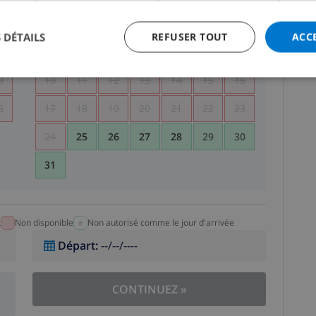
5
1
2
 DÉTAILS
REFUSER TOUT
ACC
2
3
4
5
6
7
8
9
9
10
11
12
13
14
15
16
6
17
18
19
20
21
22
23
24
25
26
27
28
29
30
31
t
Non disponible
Non autorisé comme le jour d'arrivée
Départ
:
--/--/----
CONTINUEZ
»