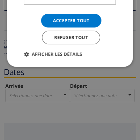
ACCEPTER TOUT
REFUSER TOUT
( * Les champs avec un astérisque sont obligatoires )
Nous respectons votre vie privée.
Vos données personnelles ne
seront pas communiquées à des tiers.
AFFICHER LES DÉTAILS
Dates
Arrivée
Départ
Sélectionnez une date
Sélectionnez une date