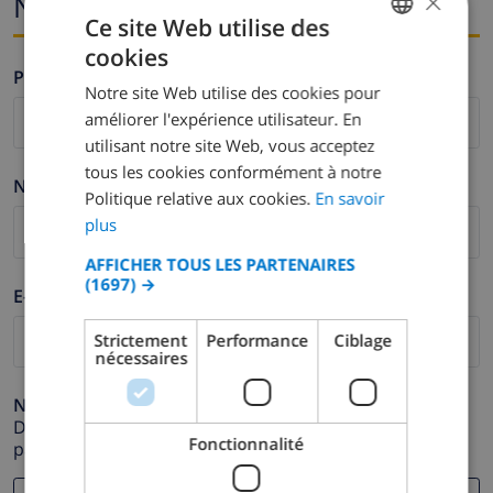
×
Nom et adresse e-mail
Ce site Web utilise des
cookies
FRENCH
Prénom *
Notre site Web utilise des cookies pour
DUTCH
améliorer l'expérience utilisateur. En
FRENCH
utilisant notre site Web, vous acceptez
tous les cookies conformément à notre
SPANISH
Nom de famille *
Politique relative aux cookies.
En savoir
GERMAN
plus
CATALAN
AFFICHER TOUS LES PARTENAIRES
(1697) →
ITALIAN
E-mail *
DANISH
Strictement
Performance
Ciblage
nécessaires
NORWEGIAN
Numéro de téléphone *
Dans le cas où votre adresse e-mail ne fonctionnerait
Fonctionnalité
pas correctement.