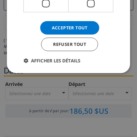
ACCEPTER TOUT
( * Les champs avec un astérisque sont obligatoires )
REFUSER TOUT
Nous respectons votre vie privée.
Vos données personnelles ne
seront pas communiquées à des tiers.
AFFICHER LES DÉTAILS
Dates
Arrivée
Départ
Sélectionnez une date
Sélectionnez une date
186,50 $US
à partir de
/
par jour
: