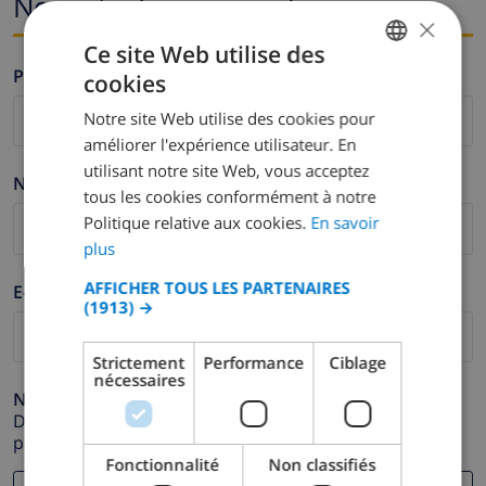
Nom et adresse e-mail
×
Ce site Web utilise des
Prénom *
cookies
FRENCH
Notre site Web utilise des cookies pour
DUTCH
améliorer l'expérience utilisateur. En
FRENCH
utilisant notre site Web, vous acceptez
Nom de famille *
tous les cookies conformément à notre
SPANISH
Politique relative aux cookies.
En savoir
GERMAN
plus
CATALAN
AFFICHER TOUS LES PARTENAIRES
E-mail *
(1913) →
ITALIAN
DANISH
Strictement
Performance
Ciblage
nécessaires
NORWEGIAN
Numéro de téléphone *
Dans le cas où votre adresse e-mail ne fonctionnerait
pas correctement.
Fonctionnalité
Non classifiés