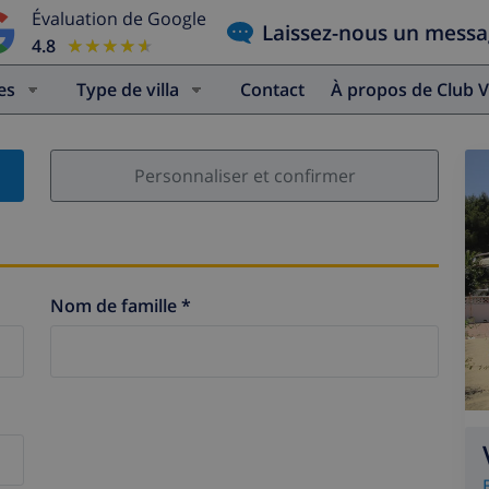
Évaluation de Google
Laissez-nous un mess
4.8
★★★★★
★★★★★
es
Type de villa
Contact
À propos de Club V
Personnaliser et confirmer
Nom de famille *