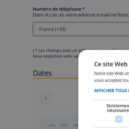
Numéro de téléphone *
Dans le cas où votre adresse e-mail ne fonc
( * Les champs avec un astérisque sont obligatoire
Nous respectons votre vie privée.
Vos données personn
Ce site Web 
Dates
Notre site Web uti
vous acceptez tou
AFFICHER TOUS 
juillet 2026
Strictemen
nécessaire
LUN.
MAR.
MER.
JEU.
VEN.
SAM.
DI