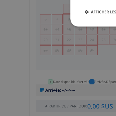
1
2
3
4
AFFICHER LES
6
7
8
9
10
11
1
13
14
15
16
17
18
1
20
21
22
23
24
25
2
27
28
29
30
31
Date disponible d'arrivée
Arrivée/Dépar
Arrivée
:
--/--/----
0,00 $US
À PARTIR DE
/
PAR JOUR
: