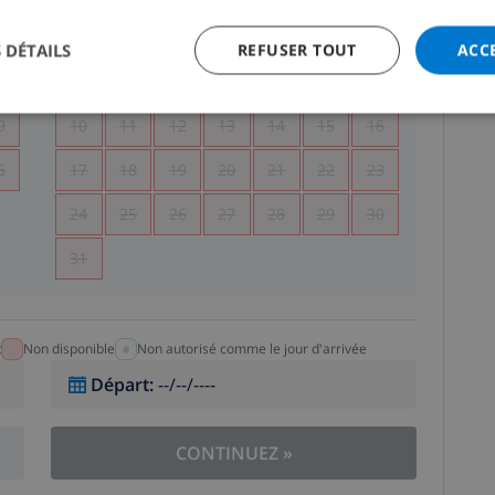
5
1
2
 DÉTAILS
REFUSER TOUT
ACC
2
3
4
5
6
7
8
9
9
10
11
12
13
14
15
16
6
17
18
19
20
21
22
23
24
25
26
27
28
29
30
31
t
Non disponible
Non autorisé comme le jour d'arrivée
Départ
:
--/--/----
CONTINUEZ
»