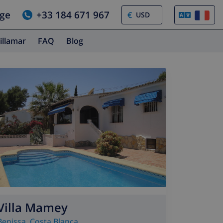
age
+33 184 671 967
€
illamar
FAQ
Blog
Villa Mamey
Benissa
,
Costa Blanca