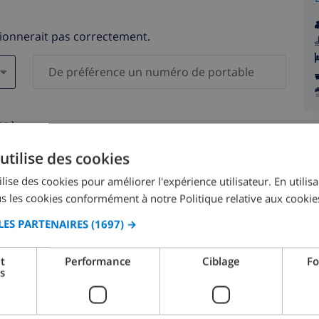
tionnerait pas correctement.
s )
elles ne seront pas communiquées à des tiers.
utilise des cookies
lise des cookies pour améliorer l'expérience utilisateur. En utilis
s les cookies conformément à notre Politique relative aux cookie
LES PARTENAIRES
(1697) →
août 2026
t
Performance
Ciblage
Fo
s
M.
LUN.
MAR.
MER.
JEU.
VEN.
SAM.
DIM.