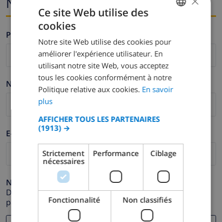
×
Nom et adresse e-mail
Ce site Web utilise des
cookies
FRENCH
Prénom *
Notre site Web utilise des cookies pour
DUTCH
améliorer l'expérience utilisateur. En
FRENCH
utilisant notre site Web, vous acceptez
tous les cookies conformément à notre
SPANISH
Nom de famille *
Politique relative aux cookies.
En savoir
GERMAN
plus
CATALAN
AFFICHER TOUS LES PARTENAIRES
(1913) →
ITALIAN
E-mail *
DANISH
Strictement
Performance
Ciblage
nécessaires
NORWEGIAN
Numéro de téléphone *
Dans le cas où votre adresse e-mail ne fonctionnerait
Fonctionnalité
Non classifiés
pas correctement.