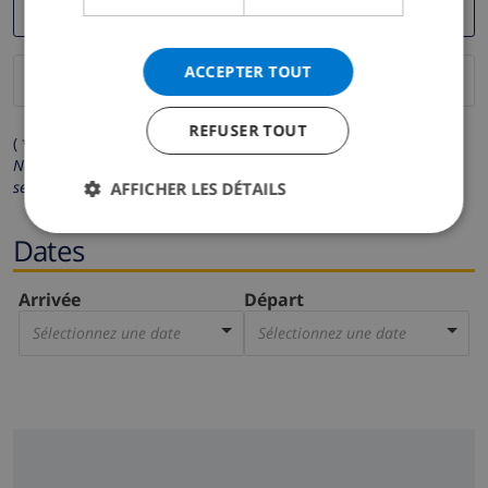
ACCEPTER TOUT
REFUSER TOUT
( * Les champs avec un astérisque sont obligatoires )
Nous respectons votre vie privée.
Vos données personnelles ne
seront pas communiquées à des tiers.
AFFICHER LES DÉTAILS
Dates
Arrivée
Départ
Sélectionnez une date
Sélectionnez une date