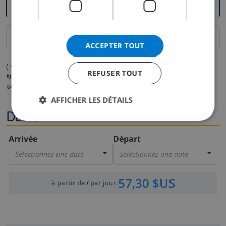
ACCEPTER TOUT
( * Les champs avec un astérisque sont obligatoires )
REFUSER TOUT
Nous respectons votre vie privée.
Vos données personnelles ne
seront pas communiquées à des tiers.
AFFICHER LES DÉTAILS
Dates
Arrivée
Départ
Sélectionnez une date
Sélectionnez une date
57,30 $US
à partir de
/
par jour
: