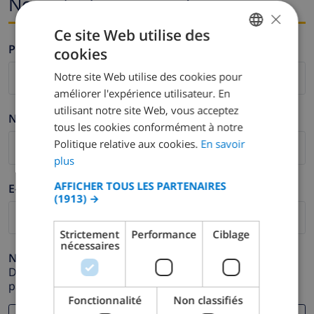
Nom et adresse e-mail
×
Ce site Web utilise des
Prénom *
cookies
FRENCH
Notre site Web utilise des cookies pour
DUTCH
améliorer l'expérience utilisateur. En
FRENCH
utilisant notre site Web, vous acceptez
Nom de famille *
tous les cookies conformément à notre
SPANISH
Politique relative aux cookies.
En savoir
GERMAN
plus
CATALAN
AFFICHER TOUS LES PARTENAIRES
E-mail *
(1913) →
ITALIAN
DANISH
Strictement
Performance
Ciblage
nécessaires
NORWEGIAN
Numéro de téléphone *
Dans le cas où votre adresse e-mail ne fonctionnerait
pas correctement.
Fonctionnalité
Non classifiés