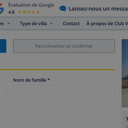
Évaluation de Google
Laissez-nous un mess
4.8
★★★★★
★★★★★
es
Type de villa
Contact
À propos de Club V
Personnaliser et confirmer
Nom de famille *