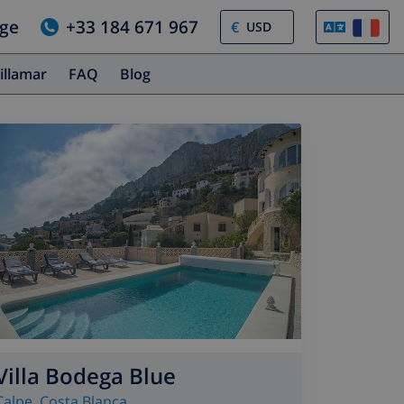
age
+33 184 671 967
€
illamar
FAQ
Blog
Villa Bodega Blue
Calpe
,
Costa Blanca