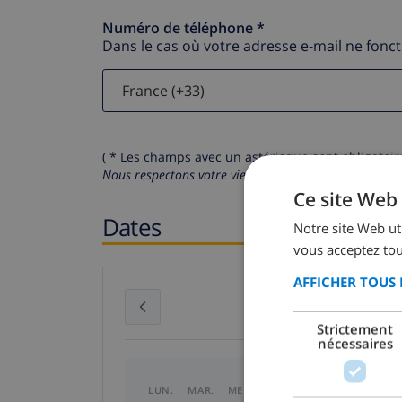
Numéro de téléphone *
Dans le cas où votre adresse e-mail ne fonc
( * Les champs avec un astérisque sont obligatoire
Nous respectons votre vie privée.
Vos données personn
Ce site Web 
Dates
Notre site Web uti
vous acceptez tou
AFFICHER TOUS 
juillet 2026
Strictement
nécessaires
LUN.
MAR.
MER.
JEU.
VEN.
SAM.
DI