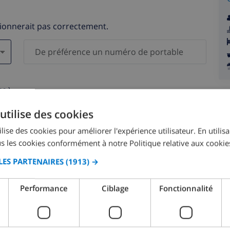
tionnerait pas correctement.
s )
elles ne seront pas communiquées à des tiers.
utilise des cookies
lise des cookies pour améliorer l'expérience utilisateur. En utilis
s les cookies conformément à notre Politique relative aux cookie
LES PARTENAIRES
(1913) →
août 2026
Performance
Ciblage
Fonctionnalité
M.
LUN.
MAR.
MER.
JEU.
VEN.
SAM.
DIM.