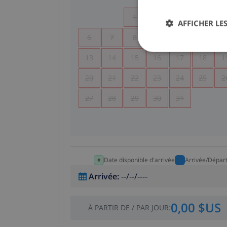
1
2
3
4
AFFICHER LES
6
7
8
9
10
11
1
13
14
15
16
17
18
1
20
21
22
23
24
25
2
27
28
29
30
31
Date disponible d'arrivée
Arrivée/Dépar
Arrivée
:
--/--/----
0,00 $US
À PARTIR DE
/
PAR JOUR
: