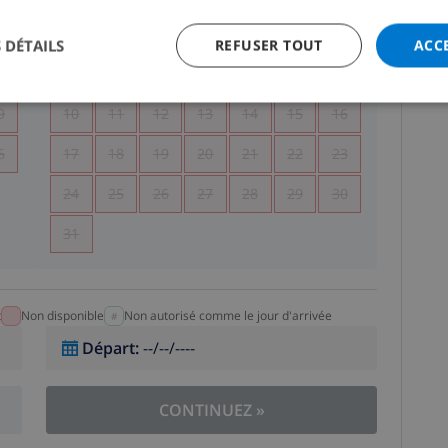
5
1
2
 DÉTAILS
REFUSER TOUT
ACC
2
3
4
5
6
7
8
9
9
10
11
12
13
14
15
16
6
17
18
19
20
21
22
23
24
25
26
27
28
29
30
31
t
Non disponible
Non autorisé comme le jour d'arrivée
Départ
:
--/--/----
CONTINUEZ
»