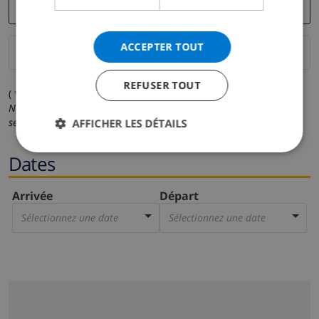
ACCEPTER TOUT
REFUSER TOUT
( * Les champs avec un astérisque sont obligatoires )
Nous respectons votre vie privée.
Vos données personnelles ne
seront pas communiquées à des tiers.
AFFICHER LES DÉTAILS
Dates
Arrivée
Départ
Sélectionnez une date
Sélectionnez une date