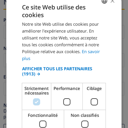
×
Nom et adresse e-mail
Ce site Web utilise des
cookies
FRENCH
Prénom *
Notre site Web utilise des cookies pour
DUTCH
améliorer l'expérience utilisateur. En
FRENCH
utilisant notre site Web, vous acceptez
tous les cookies conformément à notre
SPANISH
Nom de famille *
Politique relative aux cookies.
En savoir
GERMAN
plus
CATALAN
AFFICHER TOUS LES PARTENAIRES
(1913) →
ITALIAN
E-mail *
DANISH
Strictement
Performance
Ciblage
nécessaires
NORWEGIAN
Numéro de téléphone *
Dans le cas où votre adresse e-mail ne fonctionnerait
Fonctionnalité
Non classifiés
pas correctement.